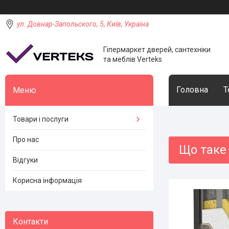
ул. Довнар-Запольского, 5, Київ, Україна
Гіпермаркет дверей, сантехніки
та меблів Verteks
Головна
Т
Товари і послуги
Про нас
Що таке 
Відгуки
Корисна інформація