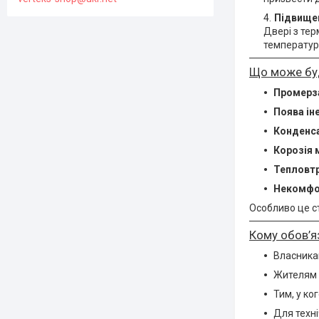
Підвище
Двері з те
температур
Що може буд
Промерза
Поява ін
Конденса
Корозія 
Тепловтр
Некомфор
Особливо це с
Кому обов’я
Власника
Жителям р
Тим, у ко
Для техн