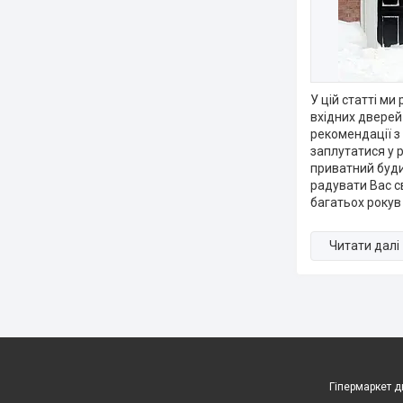
У цій статті ми
вхідних дверей 
рекомендації з
заплутатися у 
приватний буди
радувати Вас с
багатьох рокув