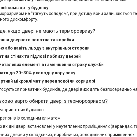
ний комфорт у будинку
рморозривом не “тягнуть холодом”, при дотику вони залишаються т
ного дискомфорту.
е, якщо двері не мають терморозриву?
ння дверного полотна та коробки
ею або навіть льоду з внутрішньої сторони
т на стінах та підлозі поблизу дверей
металевих елементів і зменшення строку служби
ати до 20–30% у холодну пору року
тний мікроклімат у передпокої чи коридорі
тосується приватних будинків, де двері виходять безпосередньо н
зково варто обирати двері з терморозривом?
м приватних будинків
егіонів із холодним кліматом
го вхідні двері встановлені у неутеплених приміщеннях (верандах, 
ічних дверей у складських, виробничих, холодильних приміщеннях