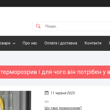
овари
Про нас
Оплата і доставка
Контакти
терморозрив і для чого він потрібен у 
11 червня 2025
Що таке терморозрив?