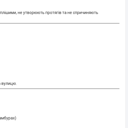
еплішими, не утворюють протягів та не спричиняють
а вулицю.
тамбурах)