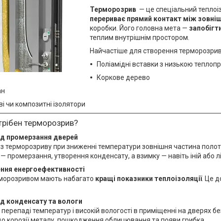
Терморозрив
— це спеціальний теплоіз
перериває прямий контакт між зовні
коробки. Його головна мета —
запобігт
теплим внутрішнім простором.
Найчастіше для створення терморозрив
Поліамідні вставки з низькою теплоп
Коркове дерево
ан
і чи композитні ізолятори
трібен терморозрив?
ід промерзання дверей
ез терморозриву при зниженні температури зовнішня частина полот
 — промерзання, утворення конденсату, а взимку — навіть іній або л
ння енергоефективності
рморозривом мають набагато
кращі показники теплоізоляції
. Це 
ід конденсату та вологи
 перепаді температур і високій вологості в приміщенні на дверях 
до корозії металу, пошкодження облицювання та появи грибка.