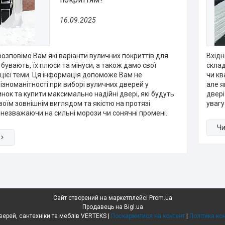
16.09.2025
 розповімо Вам які варіанти вуличних покриттів для
Вхідн
бувають, їх плюси та мінуси, а також дамо свої
склад
 цієї теми. Ця інформація допоможе Вам не
чи кв
різноманітності при виборі вуличних дверей у
але я
нок та купити максимально надійні двері, які будуть
двері
воїм зовнішнім виглядом та якістю на протязі
увагу
 незважаючи на сильні морози чи сонячні промені.
Сайт створений на маркетплейсі
Prom.ua
Продавець на Bigl.ua
Гіпермаркет дверей, сантехніки та меблів VERTEKS |
Поскаржитися на контент
|
Політика ко