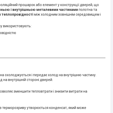
оляційний прошарок або елемент у конструкції дверей, що
шньою і внутрішньою металевими частинами
полотна та
и теплопровідності
між холодним зовнішнім середовищем і
у використовують:
ровідністю
на охолоджується і передає холод на внутрішню частину.
ід на внутрішній стороні дверей.
дозволяє зменшити тепловтрати і знизити витрати на
без терморозриву утворюється конденсат, який може