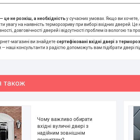
 це не розкіш, а необхідність
у сучасних умовах. Якщо ви хочете
и увагу на наявність терморозриву при виборі вхідних дверей. Це н
ості, довговічності дверей і відсутності проблем із вологою та п
рнет-магазині ви знайдете
сертифіковані вхідні двері з термор
 — наші консультанти з радістю допоможуть вам підібрати двері пі
Чому важливо обирати
вхідні вуличні двері з
надійним зовнішнім
покриттям?