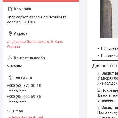
Гіпермаркет дверей, сантехніки та
меблів VERTEKS
ул. Довнар-Запольского, 5, Київ,
Україна
Поліурет
Пластиков
Для чого по
Михайло
Захист в
У дверях б
Як наслідок
+380 (63) 870-30-18
Менеджер
Покраще
Двері з те
+380 (95) 022-59-35
опалення.
Менеджер
Захист в
При різкому
verteks-shop@ukr.net
призвести 