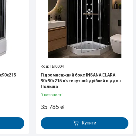
ГБІ0004
0x90x215
Гідромасажний бокс INSANA ELARA
90х90х215 п'ятикутний дрібний піддон
Польща
В наявності
35 785 ₴
Купити