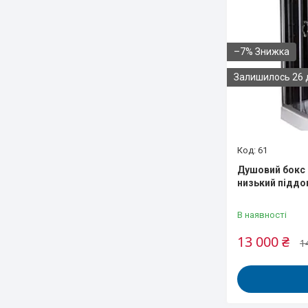
–7%
Залишилось 26 
61
Душовий бокс D
низький піддо
В наявності
13 000 ₴
1