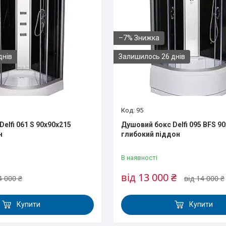
–7%
днів
Залишилось 26 днів
95
elfi 061 S 90х90х215
Душовий бокс Delfi 095 BFS 9
н
глибокий піддон
В наявності
від 13 000 ₴
4 000 ₴
від 14 000 ₴
Купити
Купити