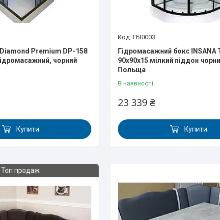
ГБІ0003
 Diamond Premium DP-158
Гідромасажний бокс INSANA 
гідромасажний, чорний
90x90x15 мілкий піддон чорн
Польща
В наявності
23 339 ₴
Купити
Купити
Топ продаж