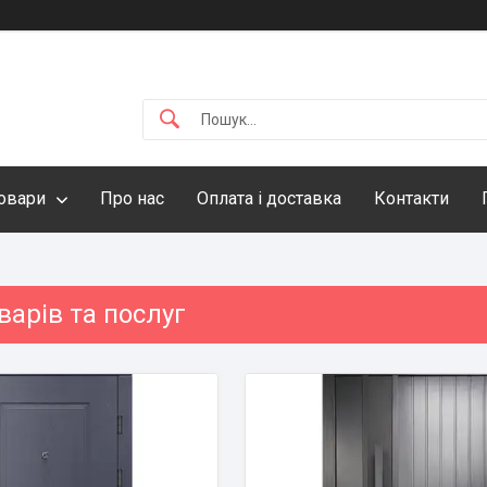
овари
Про нас
Оплата і доставка
Контакти
варів та послуг