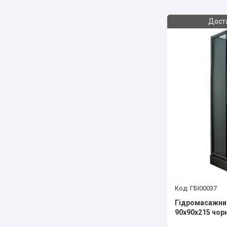
Дост
ГБІ00037
Гідромасажний
90x90x215 чор