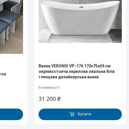
Ванна VERONIS VP-176 170х75х69 см
окремостояча акрилова овальна біла
тон
глянцева дизайнерська ванна
В наявності
31 200 ₴
Купити