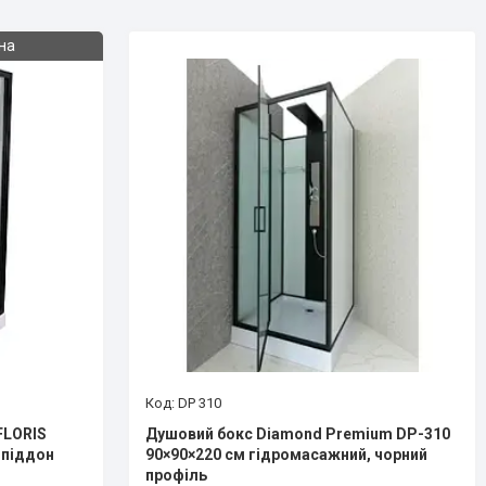
на
DP 310
FLORIS
Душовий бокс Diamond Premium DP-310
 піддон
90×90×220 см гідромасажний, чорний
профіль