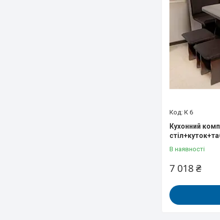
К 6
Кухонний комп
стіл+куток+та
В наявності
7 018 ₴