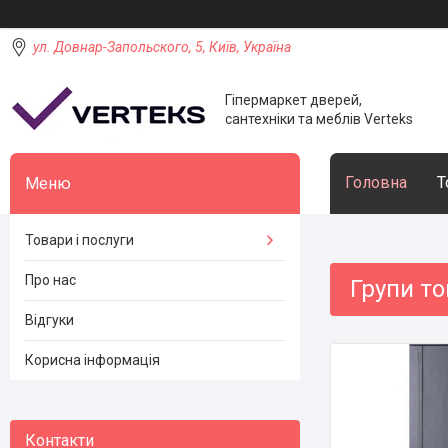
ул. Довнар-Запольского, 5, Київ, Україна
Гіпермаркет дверей,
сантехніки та меблів Verteks
Головна
Т
Товари і послуги
Про нас
Групи то
Відгуки
Корисна інформація