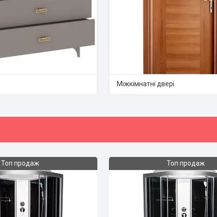
Міжкімнатні двері
Топ продаж
Топ продаж