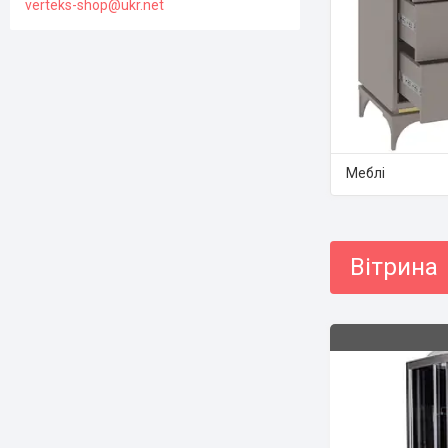
verteks-shop@ukr.net
Меблі
Вітрина