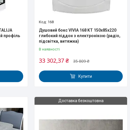
168
TALIJA
Душовий бокс VIVIA 168 KT 150x85x220
ий профіль
глибокий піддон з електронікою (радіо,
підсвітка, витяжка)
В наявності
33 302,37 ₴
35 809 ₴
Купити
Доставка безкоштовна