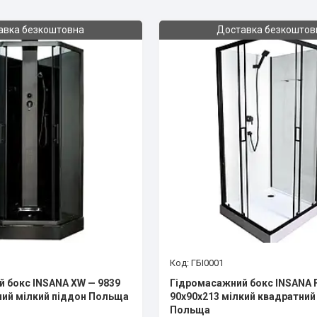
авка безкоштовна
Доставка безкоштов
ГБІ0001
 бокс INSANA ХW — 9839
Гідромасажний бокс INSANA 
ний мілкий піддон Польща
90x90x213 мілкий квадратний
Польща