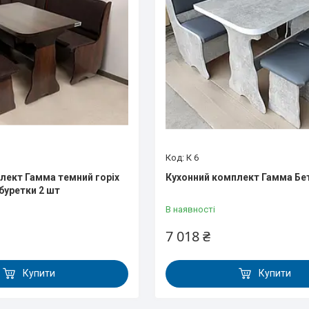
К 6
лект Гамма темний горіх
Кухонний комплект Гамма Бе
буретки 2 шт
В наявності
7 018 ₴
Купити
Купити