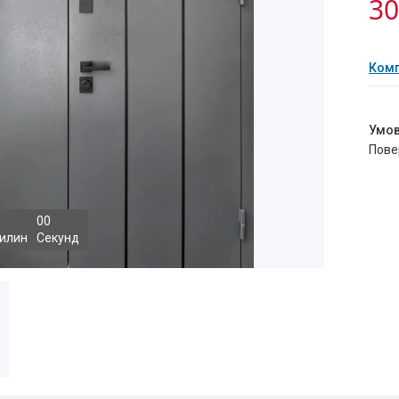
30
Комп
пов
0
0
илин
Секунд