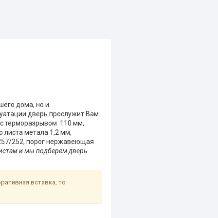
шего дома, но и
луатации дверь прослужит Вам
 с терморазрывом 110 мм,
 листа метала 1,2 мм,
 257/252, порог нержавеющая
истам и мы подберем дверь
оративная вставка, то