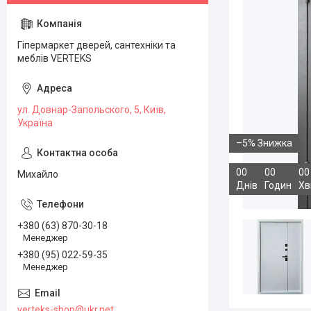
Гіпермаркет дверей, сантехніки та
меблів VERTEKS
ул. Довнар-Запольского, 5, Київ,
Україна
–5%
0
0
0
0
0
0
Михайло
Днів
Годин
Хв
+380 (63) 870-30-18
Менеджер
+380 (95) 022-59-35
Менеджер
verteks-shop@ukr.net