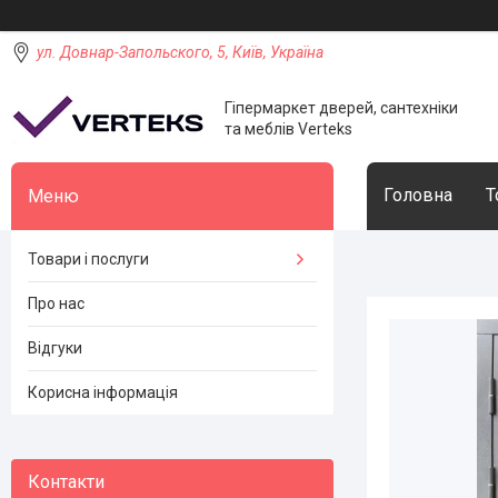
ул. Довнар-Запольского, 5, Київ, Україна
Гіпермаркет дверей, сантехніки
та меблів Verteks
Головна
Т
Товари і послуги
Про нас
Відгуки
Корисна інформація