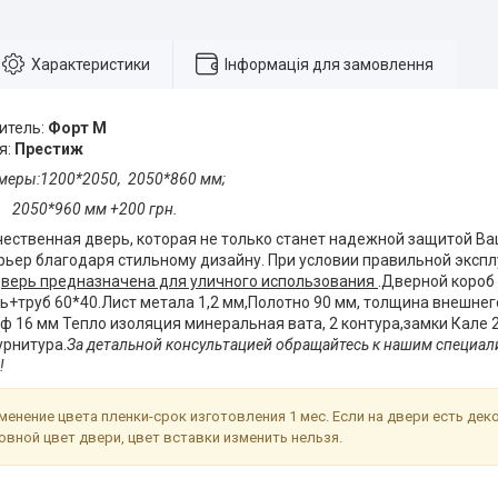
Характеристики
Інформація для замовлення
итель:
Форт М
я:
Престиж
меры:1200*2050, 2050*860 мм;
 мм +200 грн.
чественная дверь, которая не только станет надежной защитой Ва
рьер благодаря стильному дизайну. При условии правильной эксп
верь предназначена для уличного использования
.Дверной короб
ь+труб 60*40.Лист метала 1,2 мм,Полотно 90 мм, толщина внешнего
ф 16 мм Тепло изоляция минеральная вата, 2 контура,замки Кале
урнитура.
За детальной консультацией обращайтесь к нашим специал
!
енение цвета пленки-срок изготовления 1 мес. Если на двери есть дек
овной цвет двери, цвет вставки изменить нельзя.