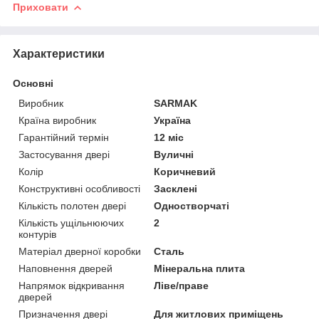
Приховати
Характеристики
Основні
Виробник
SARMAK
Країна виробник
Україна
Гарантійний термін
12 міс
Застосування двері
Вуличні
Колір
Коричневий
Конструктивні особливості
Засклені
Кількість полотен двері
Одностворчаті
Кількість ущільнюючих
2
контурів
Матеріал дверної коробки
Сталь
Наповнення дверей
Мінеральна плита
Напрямок відкривання
Ліве/праве
дверей
Призначення двері
Для житлових приміщень