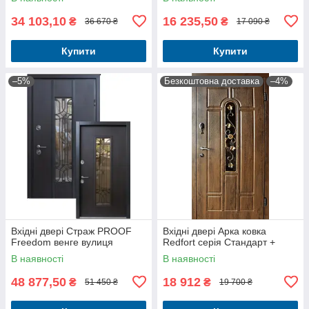
34 103,10
16 235,50
₴
₴
36 670 ₴
17 090 ₴
Купити
Купити
–5%
Безкоштовна доставка
–4%
Вхідні двері Страж PROOF
Вхідні двері Арка ковка
Freedom венге вулиця
Redfort серія Стандарт +
В наявності
В наявності
48 877,50
18 912
₴
₴
51 450 ₴
19 700 ₴