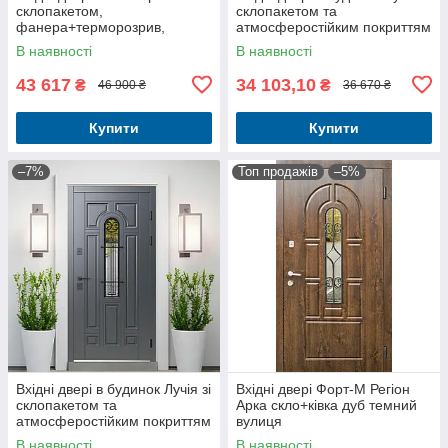
склопакетом,
склопакетом та
фанера+терморозрив,
атмосферостійким покриттям
вуличні комплектація Аляска
ArWood
В наявності
В наявності
43 617
34 103,10
₴
₴
46 900 ₴
36 670 ₴
Купити
Купити
–7%
Топ продажів
–5%
Вхідні двері в будинок Лучія зі
Вхідні двері Форт-M Регіон
склопакетом та
Арка скло+ківка дуб темний
атмосферостійким покриттям
вулиця
ArWood сірі
В наявності
В наявності