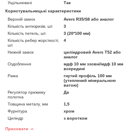
Ущільнювачі
Так
Користувальницькі характеристики
Верхній замок
Avers R35/S8 або аналог
Кількість антизризів, шт.
3
Кількість петель, шт.
3 (20*100 мм)
Кількість ребер жорсткості,
4
шт.
Нижній замок
циліндровий Avers Т52 або
аналог
Оздоблення
мдф 10 мм ззовні/мдф 10 мм
всередині
Рама
гнутий профіль 100 мм
(утеплений мінеральною
ватою)
Регулятор прижиму
Да
полотна
Товщина металу, мм
1,5
Фурнітура
хром
Циліндр
з воротком
Приховати