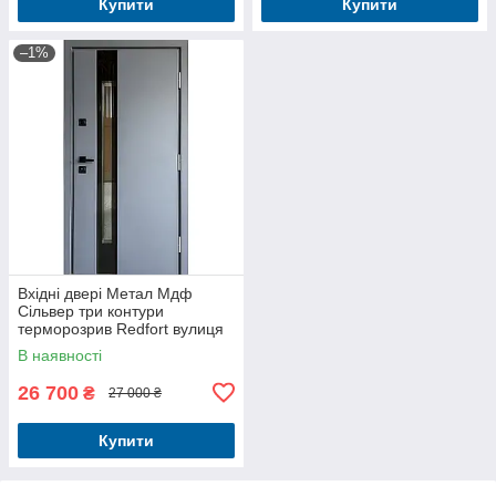
Купити
Купити
–1%
Вхідні двері Метал Мдф
Сільвер три контури
терморозрив Redfort вулиця
В наявності
26 700
₴
27 000 ₴
Купити