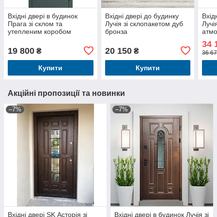
Вхідні двері в будинок
Вхідні двері до будинку
Вхід
Прага зі склом та
Лучія зі склопакетом дуб
Лучі
утепленим коробом
бронза
атмо
антрацит
покр
34 
19 800
20 150
₴
₴
36 67
Купити
Купити
Акційні пропозиції та новинки
–7%
–7%
Вхідні двері SK Асторія зі
Вхідні двері в будинок Лучія зі