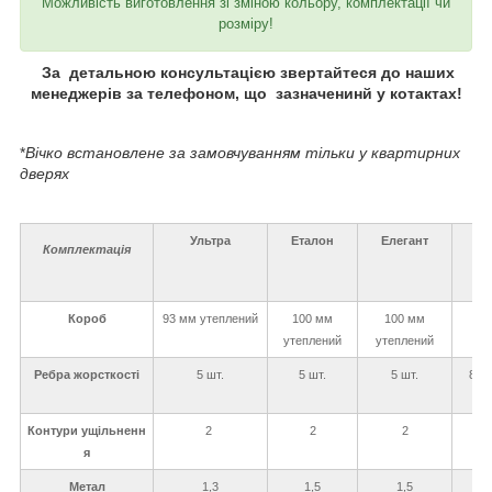
Можливість виготовлення зі зміною кольору, комплектації чи
розміру!
За детальною консультацією звертайтеся до наших
менеджерів за телефоном, що зазначенинй у котактах!
*
Вічко встановлене за замовчуванням тільки у квартирних
дверях
Ультра
Еталон
Елегант
Л
Комплектація
Короб
93 мм утеплений
100 мм
100 мм
120
утеплений
утеплений
Ребра жорсткості
5 шт.
5 шт.
5 шт.
8 шт
Контури ущільненн
2
2
2
я
Метал
1,3
1,5
1,5