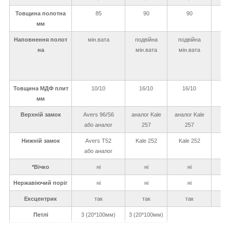
Товщина полотна
85
90
90
мм
Наповнення полот
мін.вата
подвійна
подвійна
под
на
мін.вата
мін.вата
Товщина МДФ плит
10/10
16/10
16/10
мм
Верхній замок
Avers 96/S6
аналог Kale
аналог Kale
або аналог
257
257
Нижній замок
Avers T52
Kale 252
Kale 252
або аналог
*Вічко
ні
ні
ні
Нержавіючий поріг
ні
ні
ні
Ексцентрик
так
так
так
Петлі
3 (20*100мм)
3 (20*100мм)