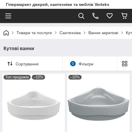
Гіпермаркет дверей, сантехніки та меблів Verteks
Товари та послуги
Сантехніка
Ванни акрилові
Кут
Кутові ванни
Сортування
0
Фільтри
Топ продажів
–10%
–10%