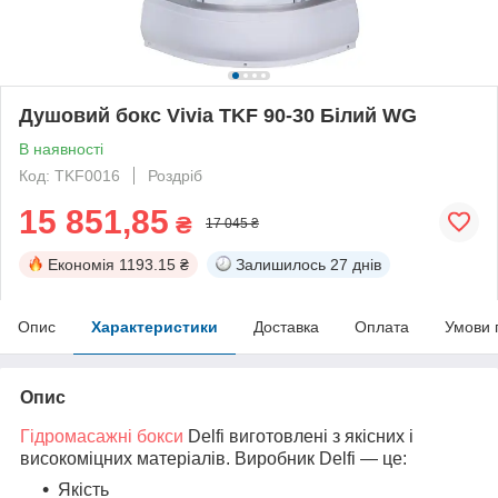
Душовий бокс Vivia TKF 90-30 Білий WG
В наявності
Код: TKF0016
Роздріб
15 851,85
₴
17 045 ₴
Економія
1193.15 ₴
Залишилось
27 днів
Опис
Характеристики
Доставка
Оплата
Умови 
Опис
Гідромасажні бокси
Delfi виготовлені з якісних і
високоміцних матеріалів. Виробник Delfi — це:
Якість