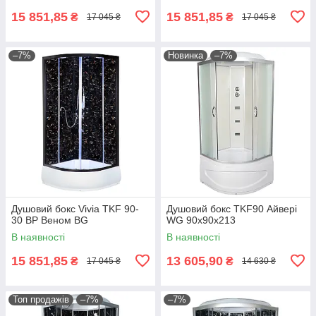
15 851,85
15 851,85
₴
₴
17 045 ₴
17 045 ₴
–7%
Новинка
–7%
Душовий бокс Vivia TKF 90-
Душовий бокс TKF90 Айвері
30 BP Веном BG
WG 90x90x213
В наявності
В наявності
15 851,85
13 605,90
₴
₴
17 045 ₴
14 630 ₴
Топ продажів
–7%
–7%