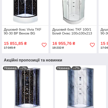
Душовий бокс Vivia TKF
Душовий бокс TKF 100/1
Душо
90-30 BP Веном BG
Білий Онікс 100x100x213
90-
15 851,85
16 955,76
15 
₴
₴
17 045 ₴
18 232 ₴
17 04
Акційні пропозиції та новинки
Новинка
–7%
Новинка
–7%