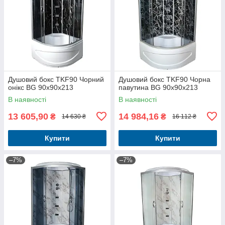
Душовий бокс TKF90 Чорний
Душовий бокс TKF90 Чорна
онікс BG 90x90x213
павутина BG 90x90x213
В наявності
В наявності
13 605,90
14 984,16
₴
₴
14 630 ₴
16 112 ₴
Купити
Купити
–7%
–7%