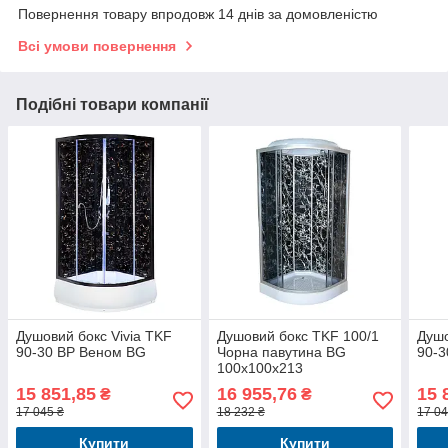
Повернення товару впродовж 14 днів за домовленістю
Всі умови повернення
Подібні товари компанії
Душовий бокс Vivia TKF
Душовий бокс TKF 100/1
Душо
90-30 BP Веном BG
Чорна павутина BG
90-
100x100x213
15 851,85
16 955,76
15 
₴
₴
17 045 ₴
18 232 ₴
17 04
Купити
Купити