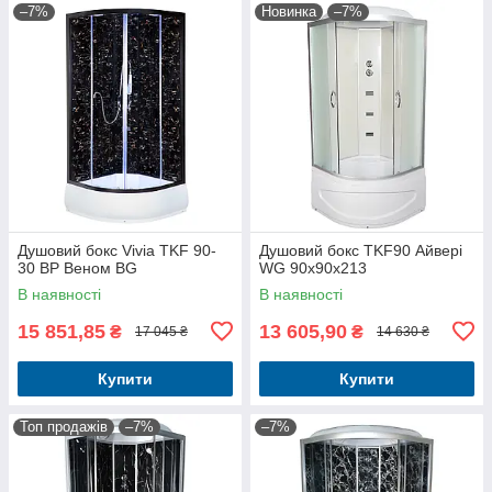
–7%
Новинка
–7%
Душовий бокс Vivia TKF 90-
Душовий бокс TKF90 Айвері
30 BP Веном BG
WG 90x90x213
В наявності
В наявності
15 851,85
13 605,90
₴
₴
17 045 ₴
14 630 ₴
Купити
Купити
Топ продажів
–7%
–7%