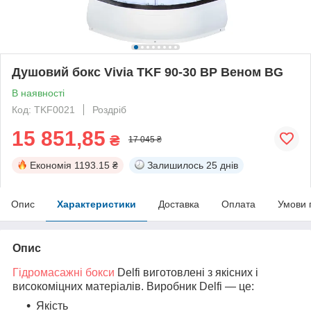
Душовий бокс Vivia TKF 90-30 BP Веном BG
В наявності
Код: TKF0021
Роздріб
15 851,85
₴
17 045 ₴
Економія
1193.15 ₴
Залишилось
25 днів
Опис
Характеристики
Доставка
Оплата
Умови 
Опис
Гідромасажні бокси
Delfi виготовлені з якісних і
високоміцних матеріалів. Виробник Delfi — це:
Якість