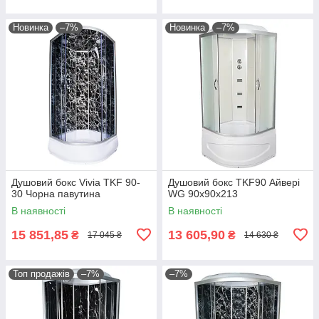
Новинка
–7%
Новинка
–7%
Душовий бокс Vivia TKF 90-
Душовий бокс TKF90 Айвері
30 Чорна павутина
WG 90x90x213
В наявності
В наявності
15 851,85
13 605,90
₴
₴
17 045 ₴
14 630 ₴
Топ продажів
–7%
–7%