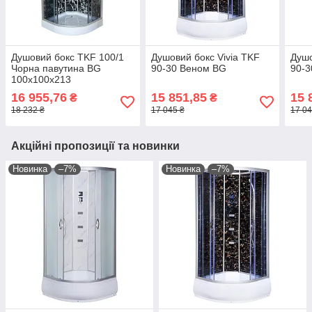
Душовий бокс TKF 100/1
Душовий бокс Vivia TKF
Душо
Чорна павутина BG
90-30 Веном BG
90-3
100x100x213
16 955,76
15 851,85
15 
₴
₴
18 232 ₴
17 045 ₴
17 04
Акційні пропозиції та новинки
Новинка
–7%
Новинка
–7%