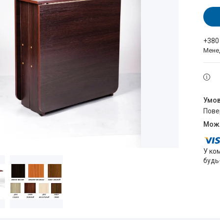
+380
Мене
пов
У ко
будь