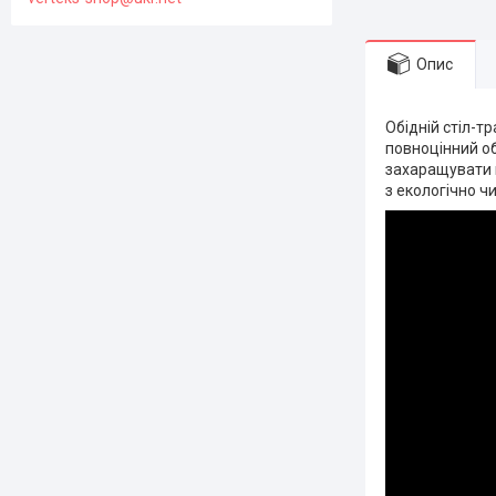
Опис
Обідній стіл-т
повноцінний об
захаращувати п
з екологічно чи