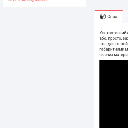
Опис
Ультратонкий с
або, просто, з
стіл для госте
габаритними ме
якісних матеріа