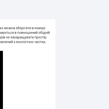
ко можна зберігати в коморі
рмується в повноцінний обідній
орів не захаращувати простір
овлений з екологічно чистих,