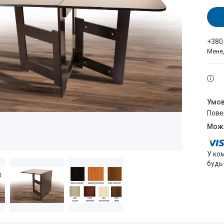
+380
Мене
пов
У ко
будь