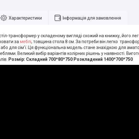
Характеристики
Інформація для замовлення
тіл-трансформер у складеному вигляді схожий на книжку, його лег
аховати за
меблі
, товщина стола 8 см. За потреби він легко трансфо
й або для сім'ї. Ця функціональна модель стане знахідкою для амат
блями. Великий вибір варіантів колірних рішень у наявності. Вигот
лів.
Розмір: Складний 700*80*750 Розкладений 1400*700*750