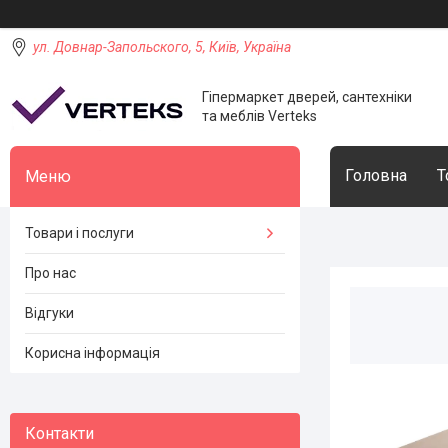
ул. Довнар-Запольского, 5, Київ, Україна
Гіпермаркет дверей, сантехніки
та меблів Verteks
Головна
Т
Товари і послуги
Про нас
Відгуки
Корисна інформація