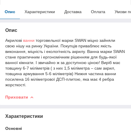
Опис
Характеристики
Доставка
Оплата
Умови п
Опис
Акрилові
ванни
торговельної марки SWAN міцно зайняли
свою нішу на ринку України. Покупців приваблює якість
виконання, міцність і екологічність акрилу. Ванна марки SWAN
стане практичним і ергономічним рішенням для будь-якої
ванної кімнати. І звичайно ж за доступною ціною! Виріб має
товщину 6-7 міліметрів ( з них 1,5 міліметра – сам акрил,
товщина армування 5-6 міліметрів) Нижня частина ванни
посилена 16 міліметрової ДСП-плитою, яка має 4 ребра
жорсткості.
Приховати
Характеристики
Основні