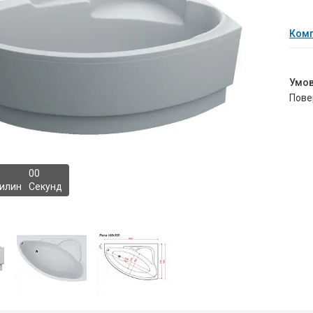
Комп
пов
0
0
илин
Секунд