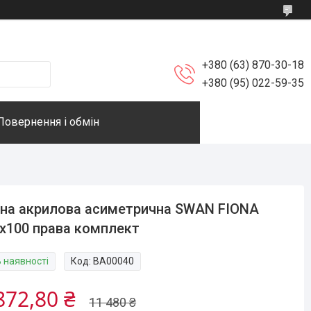
+380 (63) 870-30-18
+380 (95) 022-59-35
Повернення і обмін
на акрилова асиметрична SWAN FIONA
x100 права комплект
В наявності
Код:
ВА00040
872,80 ₴
11 480 ₴