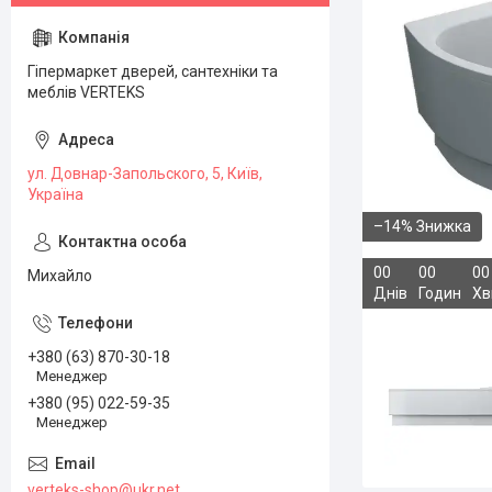
Гіпермаркет дверей, сантехніки та
меблів VERTEKS
ул. Довнар-Запольского, 5, Київ,
Україна
–14%
0
0
0
0
0
0
Михайло
Днів
Годин
Хв
+380 (63) 870-30-18
Менеджер
+380 (95) 022-59-35
Менеджер
verteks-shop@ukr.net