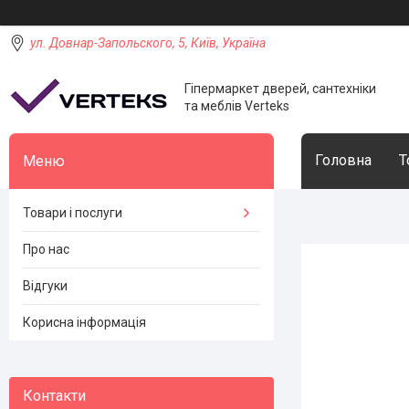
ул. Довнар-Запольского, 5, Київ, Україна
Гіпермаркет дверей, сантехніки
та меблів Verteks
Головна
Т
Товари і послуги
Про нас
Відгуки
Корисна інформація