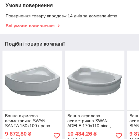
Умови повернення
Повернення товару впродовж 14 днів за домовленістю
Всі умови повернення
Подібні товари компанії
Ванна акрилова
Ванна акрилова
Ванн
асиметрична SWAN
асиметрична SWAN
аси
SANTA 150x100 права
ADELE 170x110 ліва ,
BIAN
комплект
комплект
комп
9 872,80
10 484,26
9 8
₴
₴