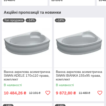
11 480 ₴
12 191 ₴
11 48
Акційні пропозиції та новинки
Топ продажів
–14%
–14%
Ванна акрилова асиметрична
Ванна акрилова асиметрична
SWAN ADELE 170x110 права,
SWAN BIANKA 155x95 права,
комплект
комплект
В наявності
В наявності
10 484,26
9 872,80
₴
₴
12 191 ₴
11 480 ₴
–14%
–14%