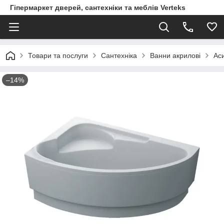
Гіпермаркет дверей, сантехніки та меблів Verteks
Товари та послуги
Сантехніка
Ванни акрилові
Ас
–14%