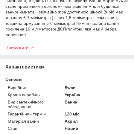
виконання, міцність і екологічність акрилу. Ванна марки SWAN
стане практичним і ергономічним рішенням для будь-якої
ванної кімнати. І звичайно ж за доступною ціною! Виріб має
товщину 6-7 міліметрів ( з них 1,5 міліметра – сам акрил,
товщина армування 5-6 міліметрів) Нижня частина ванни
посилена 16 міліметрової ДСП-плитою, яка має 4 ребра
жорсткості.
Приховати
Характеристики
Основні
Виробник
Swan
Країна виробник
Україна
Вид сантехнічного
Ванна
обладнання
Гарантійний термін
120 міс
Матеріал ванни
Акрил
Стан
Новий