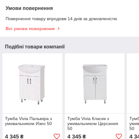
Умови повернення
Повернення товару впродовж 14 днів за домовленістю
Всі умови повернення
Подібні товари компанії
Тумба Vivia Пальміра з
Тумба Vivia Класик з
Тумб
умивальником Изео 50
умивальником Церсания
уми
50
50
4 345
4 345
4 3
₴
₴