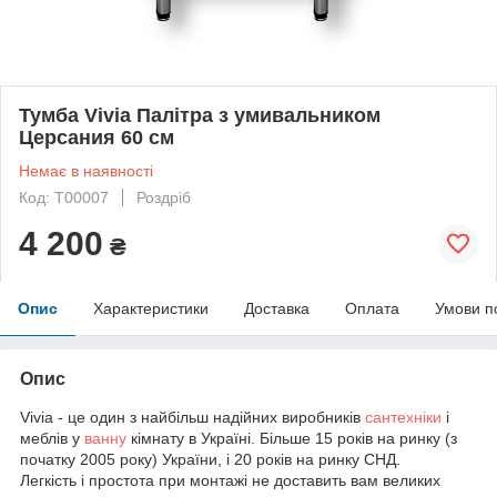
Тумба Vivia Палітра з умивальником
Церсания 60 см
Немає в наявності
Код: Т00007
Роздріб
4 200
₴
Опис
Характеристики
Доставка
Оплата
Умови п
Опис
Vivia - це один з найбільш надійних виробників
сантехніки
і
меблів у
ванну
кімнату в Україні. Більше 15 років на ринку (з
початку 2005 року) України, і 20 років на ринку СНД.
Легкість і простота при монтажі не доставить вам великих