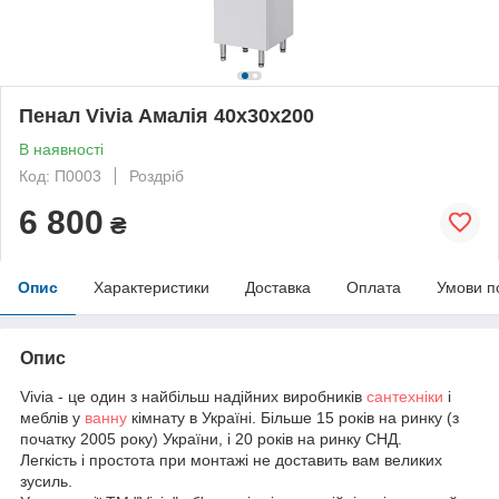
Пенал Vivia Амалія 40х30х200
В наявності
Код: П0003
Роздріб
6 800
₴
Опис
Характеристики
Доставка
Оплата
Умови п
Опис
Vivia - це один з найбільш надійних виробників
сантехніки
і
меблів у
ванну
кімнату в Україні. Більше 15 років на ринку (з
початку 2005 року) України, і 20 років на ринку СНД.
Легкість і простота при монтажі не доставить вам великих
зусиль.