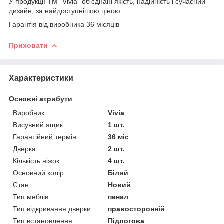
У продукції ТМ "Vivia" об'єднані якість, надійність і сучасний
дизайн, за найдоступнішою ціною.
Гарантія від виробника 36 місяців
Приховати
Характеристики
Основні атрибути
Виробник
Vivia
Висувний ящик
1 шт.
Гарантійний термін
36 міс
Дверка
2 шт.
Кількість ніжок
4 шт.
Основний колір
Білий
Стан
Новий
Тип меблів
пенал
Тип відкривання дверки
правосторонній
Тип встановлення
Підлогова