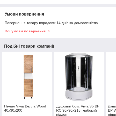
Умови повернення
Повернення товару впродовж 14 днів за домовленістю
Всі умови повернення
Подібні товари компанії
Пенал Vivia Велла Wood
Душовий бокс Vivia 95 BF
Душо
40х30х200
RC 90х90х215 глибокий
BP W
піддон
підд