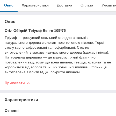
Опис
Характеристики
Доставка
Оплата
Умови п
Опис
Стіл Обідній Тріумф Венге 105*75
Тріумф — розсувний овальний стіл для вітальні з
натурального дерева з елегантною точеною ніжкою. Торці
столу гарно зафрезовані та пофарбовані. Столик
виготовлений з масиву натурального дерева (каркас і ніжки).
Натуральна деревина — це матеріал, який фактично
позбавлений вад, тому що вона щільна, тверда, красива та не
коробиться від вологи та інших зовнішніх впливів. Стільниця
виготовлена з плити МДФ, покритої шпоном.
Приховати
Характеристики
Основні