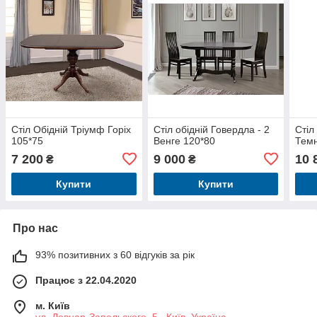
Стіл Обідній Тріумф Горіх
Стіл обідній Говердла - 2
Стіл
105*75
Венге 120*80
Темн
7 200
9 000
10 
₴
₴
Купити
Купити
Про нас
93% позитивних з 60 відгуків за рік
Працює з 22.04.2020
м. Київ
ул. Довнар-Запольского, 5 , Київ, Україна