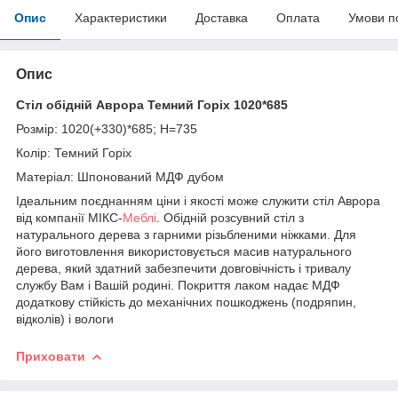
Опис
Характеристики
Доставка
Оплата
Умови п
Опис
Стіл обідній Аврора Темний Горіх 1020*685
Розмір: 1020(+330)*685; H=735
Колір: Темний Горіх
Матеріал: Шпонований МДФ дубом
Ідеальним поєднанням ціни і якості може служити стіл Аврора
від компанії МІКС-
Меблі
. Обідній розсувний стіл з
натурального дерева з гарними різьбленими ніжками. Для
його виготовлення використовується масив натурального
дерева, який здатний забезпечити довговічність і тривалу
службу Вам і Вашій родині. Покриття лаком надає МДФ
додаткову стійкість до механічних пошкоджень (подряпин,
відколів) і вологи
Приховати