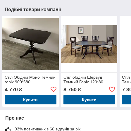
Подібні товари компанії
Стіл Обідній Моно Темний
Стіл обідній Шервуд
Стіл
горіх 900*680
Темний Горіх 120*80
Темн
4 770
8 750
7 3
₴
₴
Купити
Купити
Про нас
93% позитивних з 60 відгуків за рік