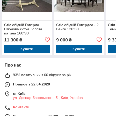
Стіл обідній Говерла
Стіл обідній Говердла - 2
Стіл
Слонова кістка Золота
Венге 120*80
Темн
патина 160*90
11 300
9 000
9 3
₴
₴
Купити
Купити
Про нас
93% позитивних з 60 відгуків за рік
Працює з 22.04.2020
м. Київ
ул. Довнар-Запольского, 5 , Київ, Україна
Контакти