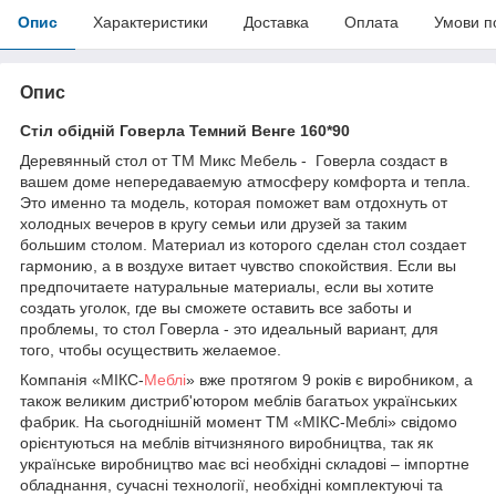
Опис
Характеристики
Доставка
Оплата
Умови п
Опис
Стіл обідній Говерла Темний Венге 160*90
Деревянный стол от ТМ Микс Мебель - Говерла создаст в
вашем доме непередаваемую атмосферу комфорта и тепла.
Это именно та модель, которая поможет вам отдохнуть от
холодных вечеров в кругу семьи или друзей за таким
большим столом. Материал из которого сделан стол создает
гармонию, а в воздухе витает чувство спокойствия. Если вы
предпочитаете натуральные материалы, если вы хотите
создать уголок, где вы сможете оставить все заботы и
проблемы, то стол Говерла - это идеальный вариант, для
того, чтобы осуществить желаемое.
Компанія «МІКС-
Меблі
» вже протягом 9 років є виробником, а
також великим дистриб'ютором меблів багатьох українських
фабрик. На сьогоднішній момент ТМ «МІКС-Меблі» свідомо
орієнтуються на меблів вітчизняного виробництва, так як
українське виробництво має всі необхідні складові – імпортне
обладнання, сучасні технології, необхідні комплектуючі та