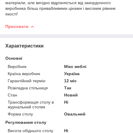
матеріали, але вигідно відрізняється від закордонного
виробника більш привабливими цінами і високим рівнем
якості!
Приховати
Характеристики
Основні
Виробник
Мікс меблі
Країна виробник
Україна
Гарантійний термін
12 міс
Розкладна стільниця
Так
Стан
Новий
Трансформація столу в
Ні
журнальний столик
Форма столу
Овальний
Регулювання столу
Висота обіднього столу
Ні