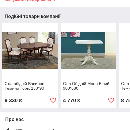
Подібні товари компанії
Стіл обідній Вавилон
Стіл Обідній Моно Білий
Стіл
Темний Горіх 150*90
900*680
Темн
9 330
4 770
8 7
₴
₴
Про нас