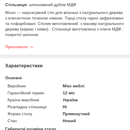
Стільниця:
шпонований дубом МДФ
Моно — нерозсувний стіл для вітальні з натурального дерева
з елегантною точеною ніжкою. Торці столу гарно зафрезовані
та пофарбовані. Столик виготовлений з масиву натурального
дерева (каркас і ніжки). Стільниця виготовлена з плити МДФ,
покритої шпоном.
Приховати
Характеристики
Основні
Виробник
Мікс меблі
Гарантійний термін
12 міс
Країна виробник
Україна
Розкладна стільниця
Ні
Форма столу
Прямокутний
Стан
Новий
Габаритні розміри столу