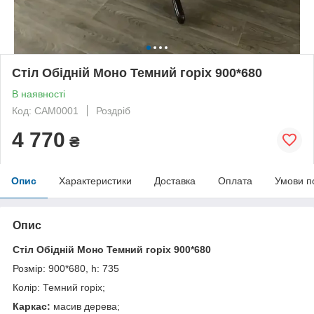
Стіл Обідній Моно Темний горіх 900*680
В наявності
Код: САМ0001
Роздріб
4 770
₴
Опис
Характеристики
Доставка
Оплата
Умови п
Опис
Стіл Обідній Моно Темний горіх 900*680
Розмір: 900*680, h: 735
Колір: Темний горіх;
Каркас:
масив дерева;