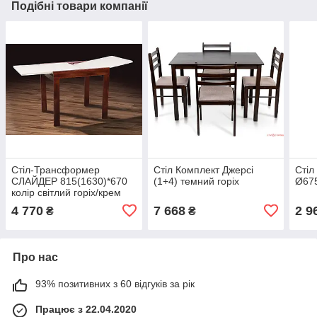
Подібні товари компанії
Стіл-Трансформер
Стіл Комплект Джерсі
Стіл
СЛАЙДЕР 815(1630)*670
(1+4) темний горіх
Ø67
колір світлий горіх/крем
4 770
7 668
2 9
₴
₴
Про нас
93% позитивних з 60 відгуків за рік
Працює з 22.04.2020