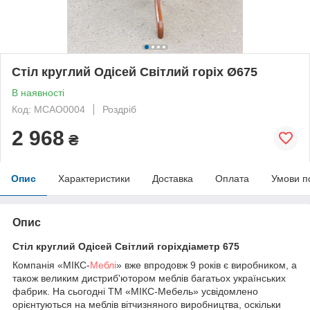
Стіл круглий Одісей Світлий горіх Ø675
В наявності
Код: МСАО0004
Роздріб
2 968
₴
Опис
Характеристики
Доставка
Оплата
Умови п
Опис
Стіл круглий Одісей Світлий горіхдіаметр 675
Компанія «МІКС-
Меблі
» вже впродовж 9 років є виробником, а
також великим дистриб'ютором меблів багатьох українських
фабрик. На сьогодні ТМ «МІКС-Мебель» усвідомлено
орієнтуються на меблів вітчизняного виробництва, оскільки