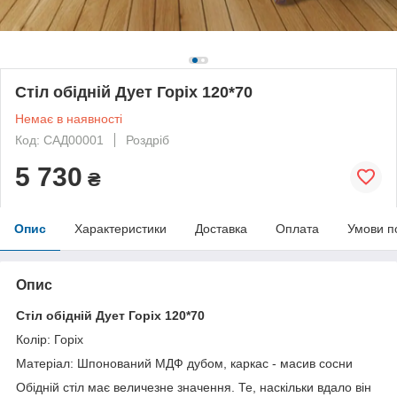
Стіл обідній Дует Горіх 120*70
Немає в наявності
Код: САД00001
Роздріб
5 730
₴
Опис
Характеристики
Доставка
Оплата
Умови п
Опис
Стіл обідній Дует Горіх 120*70
Колір: Горіх
Матеріал: Шпонований МДФ дубом, каркас - масив сосни
Обідній стіл має величезне значення. Те, наскільки вдало він