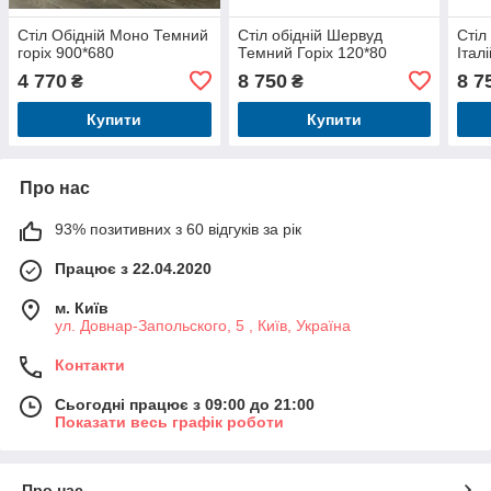
Стіл Обідній Моно Темний
Стіл обідній Шервуд
Стіл
горіх 900*680
Темний Горіх 120*80
Італ
4 770
8 750
8 7
₴
₴
Купити
Купити
Про нас
93% позитивних з 60 відгуків за рік
Працює з 22.04.2020
м. Київ
ул. Довнар-Запольского, 5 , Київ, Україна
Контакти
Сьогодні працює з 09:00 до 21:00
Показати весь графік роботи
Про нас