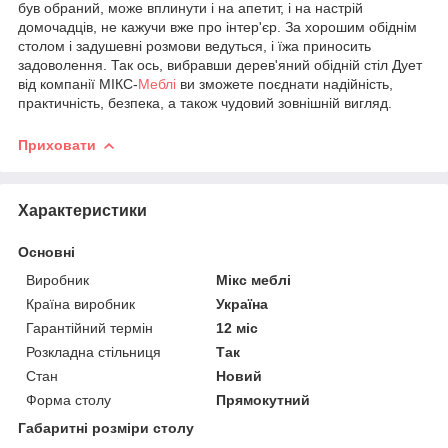
був обраний, може вплинути і на апетит, і на настрій
домочадців, не кажучи вже про інтер'єр. За хорошим обіднім
столом і задушевні розмови ведуться, і їжа приносить
задоволення. Так ось, вибравши дерев'яний обідній стіл Дует
від компанії МІКС-
Меблі
ви зможете поєднати надійність,
практичність, безпека, а також чудовий зовнішній вигляд.
Приховати
Характеристики
Основні
Виробник
Мікс меблі
Країна виробник
Україна
Гарантійний термін
12 міс
Розкладна стільниця
Так
Стан
Новий
Форма столу
Прямокутний
Габаритні розміри столу