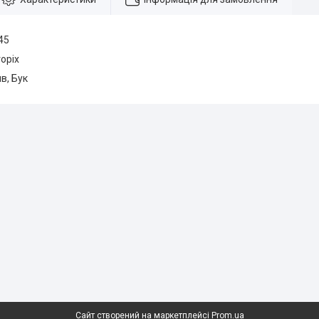
45
горіх
в, Бук
Сайт створений на маркетплейсі
Prom.ua