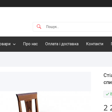
овари
Про нас
Оплата і доставка
Контакти
Сті
спи
2 