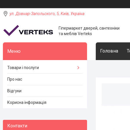
ул. Довнар-Запольского, 5, Київ, Україна
Гіпермаркет дверей, сантехніки
та меблів Verteks
Головна
Т
Товари і послуги
Про нас
Відгуки
Корисна інформація