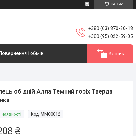
Кошик
+380 (63) 870-30-18
+380 (95) 022-59-35
Повернення і обмін
Кошик
лець обідній Алла Темний горіх Тверда
нка
В наявності
Код:
ММС0012
208 ₴