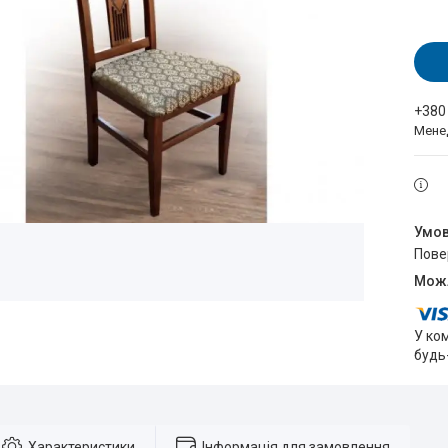
+380
Мене
пов
У ко
будь
Характеристики
Інформація для замовлення