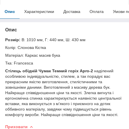
Опис
Характеристики
Доставка
Оплата
Умови п
Опис
Розмір:
В: 1010 мм, Г: 440 мм, Ш: 430 мм
Колір: Слонова Кістка
Матеріал: Каркас масив бука
Тка: Francesca
Стілець обідній Чумак Темний горіх Apro-2
наділений
особливою індивідуальністю, стилем, а так порадує вас
прекрасним якістю виготовлення, стилістичними та
зовнішніми даними. Виготовлений з масиву дерева бук.
Найкраще співвідношення ціни та якості. Злегка вигнута і
ергономічна спинка характеризується наявністю центральної
вставки, яка виконується з м'якого і приємного на дотик
оббивного матеріалу, завдяки чому підвищується рівень
комфорту вироби. Найкраще співвідношення ціни та якості.
Приховати