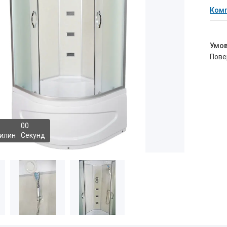
Комп
пов
0
0
илин
Секунд