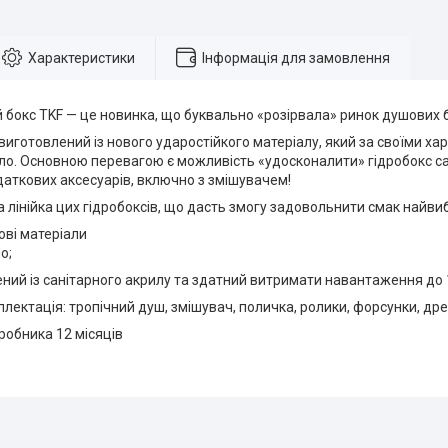
Характеристики
Інформація для замовлення
бокс TKF — це новинка, що буквально «розірвала» ринок душових б
иготовлений із нового ударостійкого матеріалу, який за своїми х
ло. Основною перевагою є можливість «удосконалити» гідробокс с
аткових аксесуарів, включно з змішувачем!
 лінійка цих гідробоксів, що дасть змогу задовольнити смак найвиб
нові матеріали
о;
ений із санітарного акрилу та здатний витримати навантаження до 1
лектація: тропічний душ, змішувач, поличка, ролики, форсунки, др
иробника 12 місяців