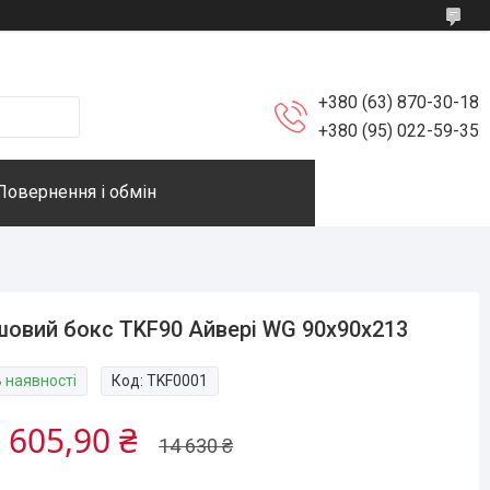
+380 (63) 870-30-18
+380 (95) 022-59-35
Повернення і обмін
овий бокс TKF90 Айвері WG 90x90x213
В наявності
Код:
TKF0001
 605,90 ₴
14 630 ₴