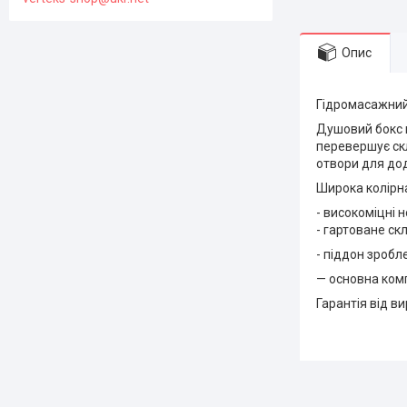
Опис
Гідромасажний 
Душовий бокс в
перевершує ск
отвори для дод
Широка колірна
- високоміцні 
- гартоване скл
- піддон зробл
— основна комп
Гарантія від в