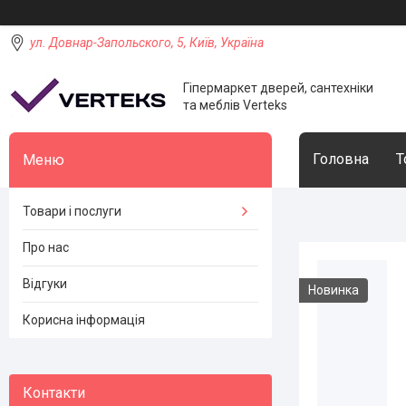
ул. Довнар-Запольского, 5, Київ, Україна
Гіпермаркет дверей, сантехніки
та меблів Verteks
Головна
Т
Товари і послуги
Про нас
Відгуки
Новинка
Корисна інформація