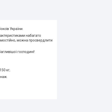
оксів України.
арактеристиками набагато
амостійно, можна просвердлити
агливішої господині!
50 кг;
енаж.