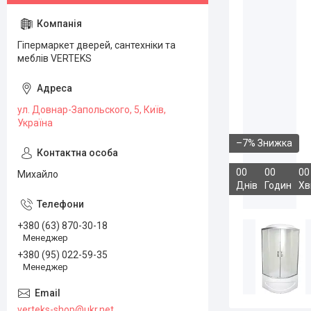
Гіпермаркет дверей, сантехніки та
меблів VERTEKS
ул. Довнар-Запольского, 5, Київ,
Україна
–7%
0
0
0
0
0
0
Михайло
Днів
Годин
Хв
+380 (63) 870-30-18
Менеджер
+380 (95) 022-59-35
Менеджер
verteks-shop@ukr.net