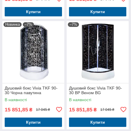
Купити
Купити
Новинка
–7%
–7%
Душовий бокс Vivia TKF 90-
Душовий бокс Vivia TKF 90-
30 Чорна павутина
30 BP Веном BG
В наявності
В наявності
15 851,85
15 851,85
₴
₴
17 045 ₴
17 045 ₴
Купити
Купити