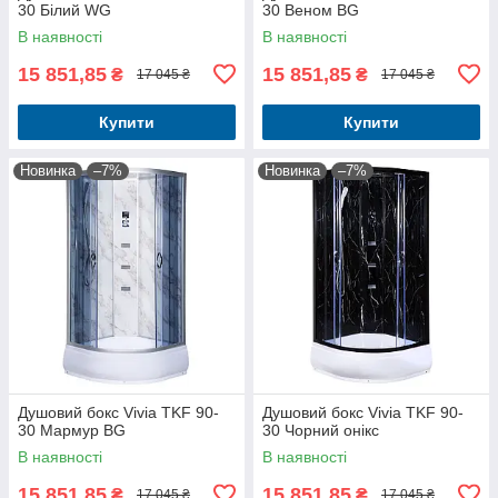
30 Білий WG
30 Веном BG
В наявності
В наявності
15 851,85
15 851,85
₴
₴
17 045 ₴
17 045 ₴
Купити
Купити
Новинка
–7%
Новинка
–7%
Душовий бокс Vivia TKF 90-
Душовий бокс Vivia TKF 90-
30 Мармур BG
30 Чорний онікс
В наявності
В наявності
15 851,85
15 851,85
₴
₴
17 045 ₴
17 045 ₴