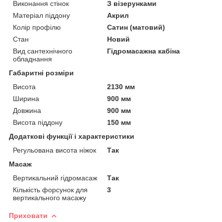
Виконання стінок
З візерунками
Матеріал піддону
Акрил
Колір профілю
Сатин (матовий)
Стан
Новий
Вид сантехнічного
Гідромасажна кабіна
обладнання
Габаритні розміри
Висота
2130 мм
Ширина
900 мм
Довжина
900 мм
Висота піддону
150 мм
Додаткові функції і характеристики
Регульована висота ніжок
Так
Масаж
Вертикальний гідромасаж
Так
Кількість форсунок для
3
вертикального масажу
Приховати