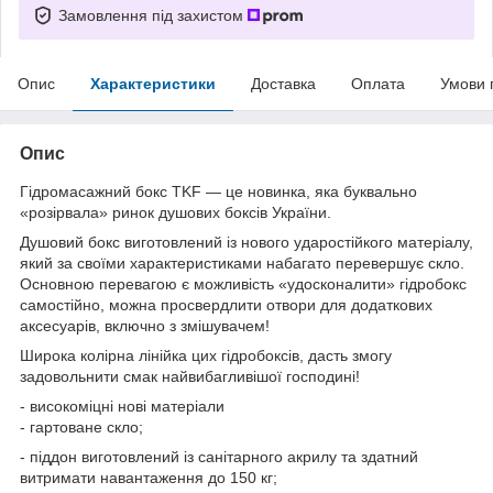
Замовлення під захистом
Опис
Характеристики
Доставка
Оплата
Умови 
Опис
Гідромасажний бокс TKF — це новинка, яка буквально
«розірвала» ринок душових боксів України.
Душовий бокс виготовлений із нового ударостійкого матеріалу,
який за своїми характеристиками набагато перевершує скло.
Основною перевагою є можливість «удосконалити» гідробокс
самостійно, можна просвердлити отвори для додаткових
аксесуарів, включно з змішувачем!
Широка колірна лінійка цих гідробоксів, дасть змогу
задовольнити смак найвибагливішої господині!
- високоміцні нові матеріали
- гартоване скло;
- піддон виготовлений із санітарного акрилу та здатний
витримати навантаження до 150 кг;