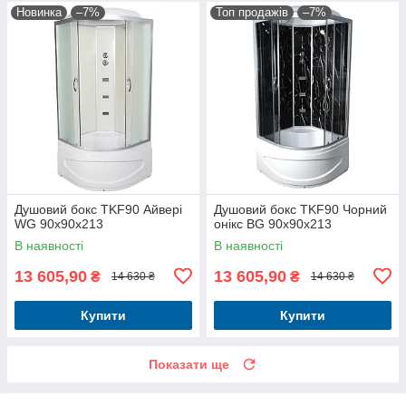
Новинка
–7%
Топ продажів
–7%
Душовий бокс TKF90 Айвері
Душовий бокс TKF90 Чорний
WG 90x90x213
онікс BG 90x90x213
В наявності
В наявності
13 605,90
13 605,90
₴
₴
14 630 ₴
14 630 ₴
Купити
Купити
Показати ще