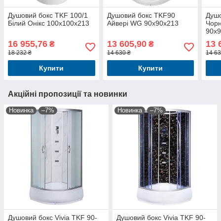
Душовий бокс TKF 100/1
Душовий бокс TKF90
Душо
Білий Онікс 100x100x213
Айвері WG 90x90x213
Чорн
90x
16 955,76
13 605,90
13 
₴
₴
18 232 ₴
14 630 ₴
14 63
Купити
Купити
Акційні пропозиції та новинки
Новинка
–7%
Новинка
–7%
Душовий бокс Vivia TKF 90-
Душовий бокс Vivia TKF 90-