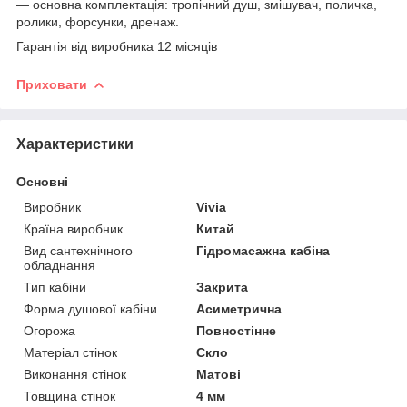
— основна комплектація: тропічний душ, змішувач, поличка,
ролики, форсунки, дренаж.
Гарантія від виробника 12 місяців
Приховати
Характеристики
Основні
Виробник
Vivia
Країна виробник
Китай
Вид сантехнічного
Гідромасажна кабіна
обладнання
Тип кабіни
Закрита
Форма душової кабіни
Асиметрична
Огорожа
Повностінне
Матеріал стінок
Скло
Виконання стінок
Матові
Товщина стінок
4 мм