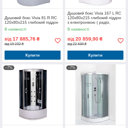
Душовий бокс Vivia 167 L RC
Душовий бокс Vivia 81 R RC
120х80х215 глибокий піддон
120х80х215 глибокий піддон
з електронікою ( радіо,
освітлення, витяжка)
В наявності
В наявності
17 885,76
20 859,90
від
₴
від
₴
від 19 232 ₴
від 22 430 ₴
Купити
Купити
–7%
–7%