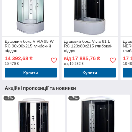
Душовий бокс VIVIA 95 W
Душовий бокс Vivia 81 L
Душо
RC 90x90x215 глибокий
RC 120x80x215 глибокий
NER
піддон
піддон
глиб
14 392,68
17 885,76
17 
₴
від
₴
15 476 ₴
від 19 232 ₴
18 48
Купити
Купити
Акційні пропозиції та новинки
–7%
–7%