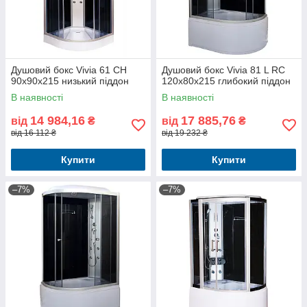
Душовий бокс Vivia 61 CH
Душовий бокс Vivia 81 L RC
90x90x215 низький піддон
120x80x215 глибокий піддон
В наявності
В наявності
14 984,16
17 885,76
від
₴
від
₴
від 16 112 ₴
від 19 232 ₴
Купити
Купити
–7%
–7%