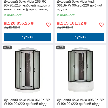
Душовий бокс Vivia 265 RC
Душовий бокс Vivia Andi
90х90х215 глибокий піддон з
061BF W 90х90х220 дрібний
електронікою (радіо, світло,
піддон
витяжка)
В наявності
В наявності
20 855,25
15 181,32
від
₴
від
₴
від 22 425 ₴
від 16 324 ₴
Купити
Купити
–7%
–7%
Душовий бокс Vivia 061JK BP
Душовий бокс Vivia 095 JK BP
W 90х90х220 дрібний піддон
W 90х90х220 дрібний піддон