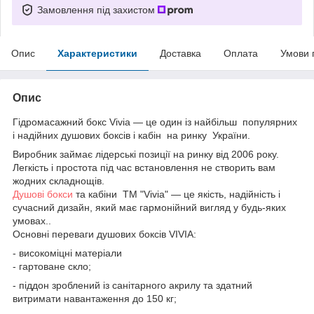
Замовлення під захистом
Опис
Характеристики
Доставка
Оплата
Умови 
Опис
Гідромасажний бокс Vivia — це один із найбільш популярних
і надійних душових боксів і кабін на ринку України.
Виробник займає лідерські позиції на ринку від 2006 року.
Легкість і простота під час встановлення не створить вам
жодних складнощів.
Душові бокси
та кабіни ТМ "Vivia" — це якість, надійність і
сучасний дизайн, який має гармонійний вигляд у будь-яких
умовах..
Основні переваги душових боксів VIVIA:
- високоміцні матеріали
- гартоване скло;
- піддон зроблений із санітарного акрилу та здатний
витримати навантаження до 150 кг;