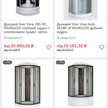
Душовий бокс Vivia 265 RC
Душовий бокс Vivia Andi
90х90х215 глибокий піддон з
061BF W 90х90х220 дрібний
електронікою (радіо, світло,
піддон
витяжка)
В наявності
В наявності
20 855,25
15 181,32
від
₴
від
₴
від 22 425 ₴
від 16 324 ₴
–7%
–7%