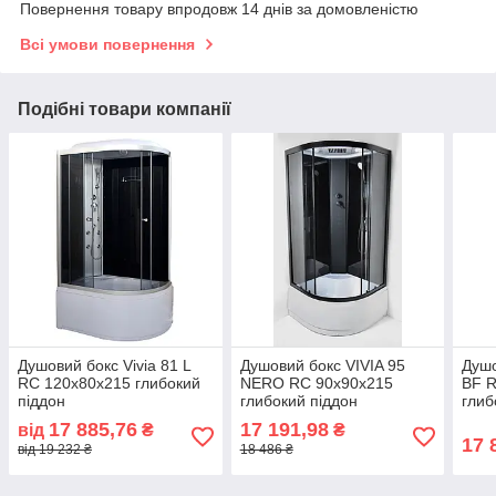
Повернення товару впродовж 14 днів за домовленістю
Всі умови повернення
Подібні товари компанії
Душовий бокс Vivia 81 L
Душовий бокс VIVIA 95
Душо
RC 120x80x215 глибокий
NERO RC 90x90x215
BF 
піддон
глибокий піддон
глиб
17 885,76
17 191,98
від
₴
₴
17 
від 19 232 ₴
18 486 ₴