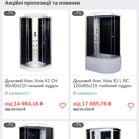
Акційні пропозиції та новинки
–7%
–7%
Душовий бокс Vivia 61 CH
Душовий бокс Vivia 81 L RC
90x90x215 низький піддон
120x80x215 глибокий піддон
В наявності
В наявності
14 984,16
17 885,76
від
₴
від
₴
від 16 112 ₴
від 19 232 ₴
–7%
–7%