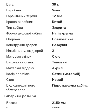
Вага
38 кг
Виробник
Vivia
Гарантійний термін
12 міс
Країна виробник
Китай
Тип кабіни
Закрита
Форма душової кабіни
Напівкругла
Огорожа
Повностінне
Конструкція дверей
Розсувні
Кількість стулок дверей
2
Матеріал стінок
Скло
Виконання стінок
Тоновані
Матеріал піддону
Акрил
Колір профілю
Сатин (матовий)
Стан
Новий
Вид сантехнічного
Гідромасажна кабіна
обладнання
Габаритні розміри
Висота
2150 мм