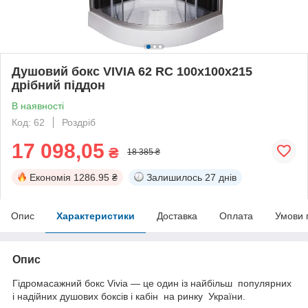
Душовий бокс VIVIA 62 RC 100x100x215
дрібний піддон
В наявності
Код: 62
Роздріб
17 098,05
₴
18 385 ₴
Економія
1286.95 ₴
Залишилось
27 днів
Опис
Характеристики
Доставка
Оплата
Умови 
Опис
Гідромасажний бокс Vivia — це один із найбільш популярних
і надійних душових боксів і кабін на ринку України.