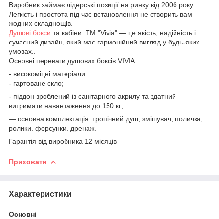
Виробник займає лідерські позиції на ринку від 2006 року.
Легкість і простота під час встановлення не створить вам
жодних складнощів.
Душові бокси
та кабіни ТМ "Vivia" — це якість, надійність і
сучасний дизайн, який має гармонійний вигляд у будь-яких
умовах..
Основні переваги душових боксів VIVIA:
- високоміцні матеріали
- гартоване скло;
- піддон зроблений із санітарного акрилу та здатний
витримати навантаження до 150 кг;
— основна комплектація: тропічний душ, змішувач, поличка,
ролики, форсунки, дренаж.
Гарантія від виробника 12 місяців
Приховати
Характеристики
Основні