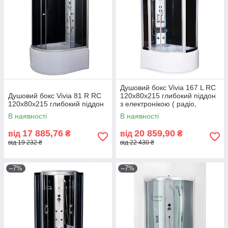
Душовий бокс Vivia 167 L RC
Душовий бокс Vivia 81 R RC
120х80х215 глибокий піддон
120х80х215 глибокий піддон
з електронікою ( радіо,
освітлення, витяжка)
В наявності
В наявності
17 885,76
20 859,90
від
₴
від
₴
від 19 232 ₴
від 22 430 ₴
–7%
–7%