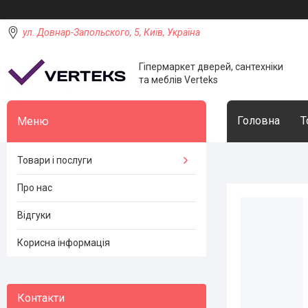
ул. Довнар-Запольского, 5, Київ, Україна
Гіпермаркет дверей, сантехніки
та меблів Verteks
Головна
Т
Товари і послуги
Про нас
Відгуки
Корисна інформація