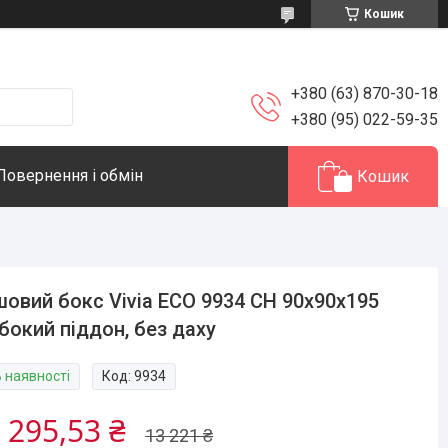
Кошик
+380 (63) 870-30-18
+380 (95) 022-59-35
Повернення і обмін
Кошик
овий бокс Vivia ECO 9934 CH 90x90x195
бокий піддон, без даху
В наявності
Код:
9934
 295,53 ₴
13 221 ₴