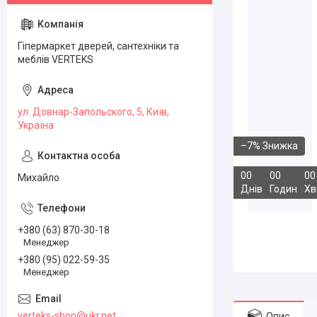
Гіпермаркет дверей, сантехніки та
меблів VERTEKS
ул. Довнар-Запольского, 5, Київ,
Україна
–7%
0
0
0
0
0
0
Михайло
Днів
Годин
Хв
+380 (63) 870-30-18
Менеджер
+380 (95) 022-59-35
Менеджер
verteks-shop@ukr.net
Опис