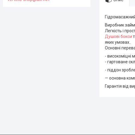
Гідромасажний 
Виробник займа
Легкість і про
Душові бокси
т
яких умовах..
Основні перева
- високоміцні 
- гартоване скл
- піддон зробл
— основна комп
Гарантія від в