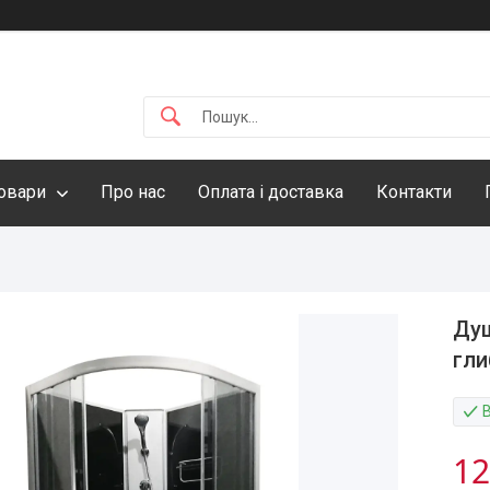
овари
Про нас
Оплата і доставка
Контакти
Душ
гли
12