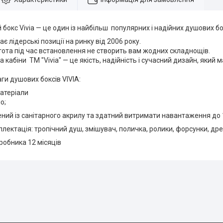
бокс Vivia — це один із найбільш популярних і надійних душових бок
є лідерські позиції на ринку від 2006 року.
стота під час встановлення не створить вам жодних складнощів.
а кабіни ТМ "Vivia" — це якість, надійність і сучасний дизайн, який 
ги душових боксів VIVIA:
матеріали
о;
ений із санітарного акрилу та здатний витримати навантаження до 1
лектація: тропічний душ, змішувач, поличка, ролики, форсунки, др
иробника 12 місяців