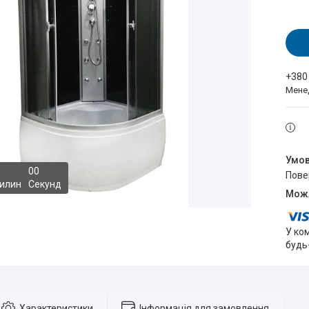
+380
Мене
0
0
пов
илин
Секунд
У ко
будь
Характеристики
Інформація для замовлення