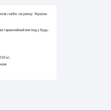
сів і кабін на ринку України.
має гармонійний вигляд у будь-
50 кг;
енаж.