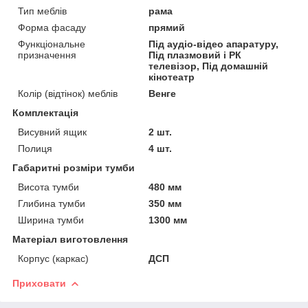
Тип меблів
рама
Форма фасаду
прямий
Функціональне
Під аудіо-відео апаратуру,
призначення
Під плазмовий і РК
телевізор, Під домашній
кінотеатр
Колір (відтінок) меблів
Венге
Комплектація
Висувний ящик
2 шт.
Полиця
4 шт.
Габаритні розміри тумби
Висота тумби
480 мм
Глибина тумби
350 мм
Ширина тумби
1300 мм
Матеріал виготовлення
Корпус (каркас)
ДСП
Приховати