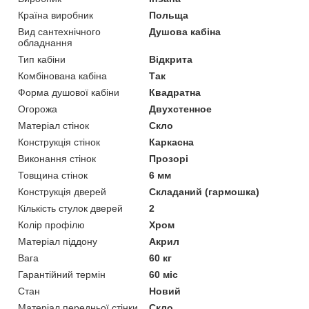
Країна виробник
Польща
Вид сантехнічного
Душова кабіна
обладнання
Тип кабіни
Відкрита
Комбінована кабіна
Так
Форма душової кабіни
Квадратна
Огорожа
Двухстенное
Матеріал стінок
Скло
Конструкція стінок
Каркасна
Виконання стінок
Прозорі
Товщина стінок
6 мм
Конструкція дверей
Складаний (гармошка)
Кількість стулок дверей
2
Колір профілю
Хром
Матеріал піддону
Акрил
Вага
60 кг
Гарантійний термін
60 міс
Стан
Новий
Матеріал передньої стінки
Скло