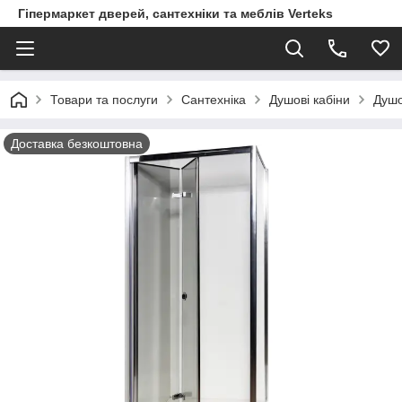
Гіпермаркет дверей, сантехніки та меблів Verteks
Товари та послуги
Сантехніка
Душові кабіни
Душо
Доставка безкоштовна