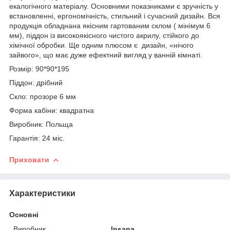
екалогічного матеріалу. Основними показниками є зручність у
встановленні, ергономічність, стильний і сучасний дизайн. Вся
продукція обладнана якісним гартованим склом ( мінімум 6
мм), піддон із високоякісного чистого акрилу, стійкого до
хімічної обробки. Ще одним плюсом є дизайн, «нічого
зайвого», що має дуже ефектний вигляд у ванній кімнаті.
Розмір: 90*90*195
Піддон: дрібний
Скло: прозоре 6 мм
Форма кабіни: квадратна
Виробник: Польща
Гарантія: 24 міс.
Приховати
Характеристики
Основні
Виробник
Insana