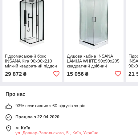
Гідромасажний бокс
Душова кабіна INSANA
Гідр
INSANA Kira 90х90x210
LAMIJA WHITE 90x90x205
INS
мілкий квадратний піддон
квадратний дрібний
90x9
черний профіль Польща
піддон
квад
29 872
15 056
21 
₴
₴
Пол
Про нас
93% позитивних з 60 відгуків за рік
Працює з 22.04.2020
м. Київ
ул. Довнар-Запольского, 5 , Київ, Україна