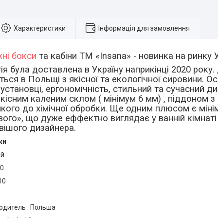
Характеристики
Інформація для замовлення
ні бокси
та кабіни ТМ «
Insana
» - новинка на ринку 
ія була доставлена в Україну наприкінці 2020 року.
ться в Польщі з якісної та екологічної сировини. 
 установці, ергономічність, стильний та сучасний д
кісним каленим склом ( мінімум 6 мм) , піддоном з
йкого до хімічної обробки. Ще одним плюсом є міні
йвого», що дуже еффектно виглядає у ванній кімнат
вішого дизайнера.
ки
ий
90
210
одитель : Польша