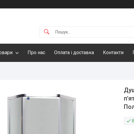
овари
Про нас
Оплата і доставка
Контакти
Душ
п'я
По