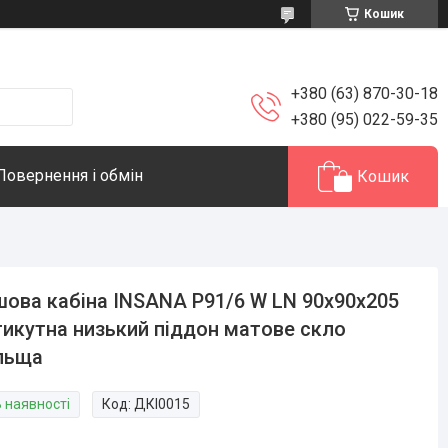
Кошик
+380 (63) 870-30-18
+380 (95) 022-59-35
Повернення і обмін
Кошик
ова кабіна INSANA P91/6 W LN 90x90x205
тикутна низький піддон матове скло
льща
В наявності
Код:
ДКІ0015