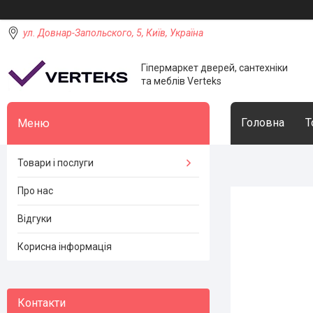
ул. Довнар-Запольского, 5, Київ, Україна
Гіпермаркет дверей, сантехніки
та меблів Verteks
Головна
Т
Товари і послуги
Про нас
Відгуки
Корисна інформація