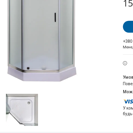
15
+380
Мене
пов
У ко
будь