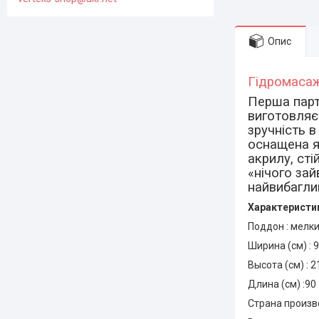
Опис
Гідромасаж
Перша парт
виготовляє
зручність в
оснащена я
акрилу, сті
«нічого за
найвибагли
Характеристи
Поддон : мелк
Ширина (см) : 
Высота (см) : 
Длина (см) :90
Страна произв