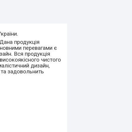
України.
 Дана продукція
Основними перевагами є
изайн. Вся продукція
 високоякісного чистого
малістичний дизайн,
і та задовольнить