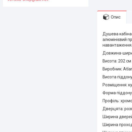
Опис
Душева кабін
алюмінієвий п
навантаження. 
Довжина-ширин
Висота: 202 см
Виробник: Atlan
Висота піддону
Розміщення: к
Форма піддону:
Профіль: хром
Дверцята: розп
Ширина дверей
Ширина проходу