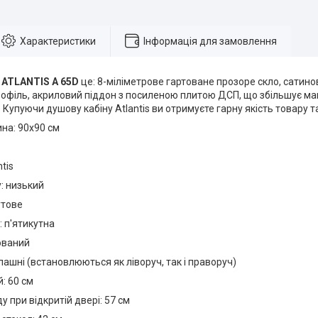
Характеристики
Інформація для замовлення
а
ATLANTIS A 65D
це: 8-міліметрове гартоване прозоре скло, сати
рофіль, акриловий піддон з посиленою плитою ДСП, що збільшує м
Купуючи душову кабіну Atlantis ви отримуєте гарну якість товару та
а: 90х90 см
tis
: низький
утове
 п'ятикутна
ований
ашні (встановлюються як ліворуч, так і праворуч)
: 60 см
 при відкритій двері: 57 см