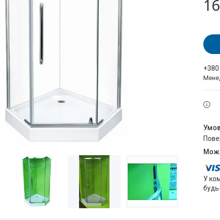
16
+380
Мене
пов
У ко
будь