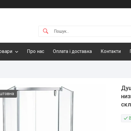
овари
Про нас
Оплата і доставка
Контакти
Душ
оштовна
низ
скл