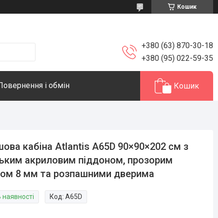
Кошик
+380 (63) 870-30-18
+380 (95) 022-59-35
Повернення і обмін
Кошик
ова кабіна Atlantis A65D 90×90×202 см з
ьким акриловим піддоном, прозорим
ом 8 мм та розпашними дверима
В наявності
Код:
A65D