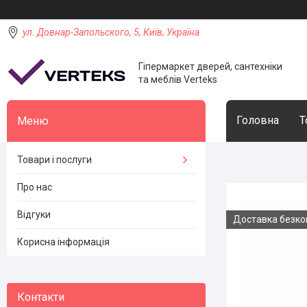
ул. Довнар-Запольского, 5, Київ, Україна
Гіпермаркет дверей, сантехніки
та меблів Verteks
Головна
Т
Товари і послуги
Про нас
Відгуки
Доставка безк
Корисна інформація