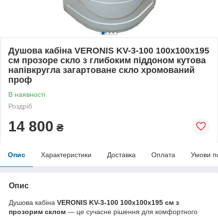
Душова кабіна VERONIS KV-3-100 100х100х195
см прозоре скло з глибоким піддоном кутова
напівкругла загартоване скло хромований
проф
В наявності
Роздріб
14 800
₴
Опис
Характеристики
Доставка
Оплата
Умови п
Опис
Душова кабіна
VERONIS KV-3-100 100х100х195 см з
прозорим склом
— це сучасне рішення для комфортного