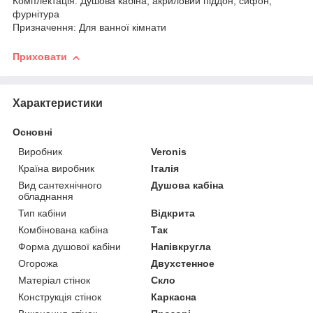
Комплектація: Душова кабіна, акриловий піддон, сифон,
фурнітура
Призначення: Для ванної кімнати
Приховати
Характеристики
Основні
Виробник
Veronis
Країна виробник
Італія
Вид сантехнічного
Душова кабіна
обладнання
Тип кабіни
Відкрита
Комбінована кабіна
Так
Форма душової кабіни
Напівкругла
Огорожа
Двухстенное
Матеріал стінок
Скло
Конструкція стінок
Каркасна