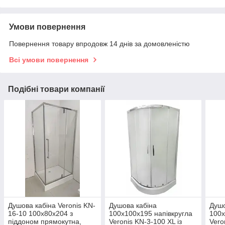
Умови повернення
Повернення товару впродовж 14 днів за домовленістю
Всі умови повернення
Подібні товари компанії
Душова кабіна Veronis KN-
Душова кабіна
Душо
16-10 100х80х204 з
100х100х195 напівкругла
100х
піддоном прямокутна,
Veronis KN-3-100 XL із
Vero