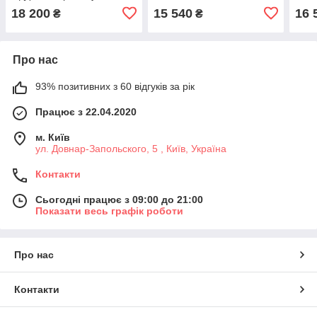
прозоре загартоване скло
матового загартованого
проз
18 200
15 540
16 
₴
₴
8 мм, хромований
скла 5 мм, хромований
скла
профіль
профіль
про
Про нас
93% позитивних з 60 відгуків за рік
Працює з 22.04.2020
м. Київ
ул. Довнар-Запольского, 5 , Київ, Україна
Контакти
Сьогодні працює з 09:00 до 21:00
Показати весь графік роботи
Про нас
Контакти