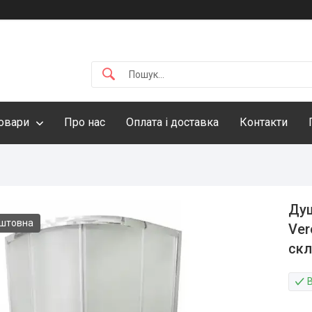
овари
Про нас
Оплата і доставка
Контакти
Душ
оштовна
Ver
скл