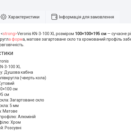
Характеристики
Інформація для замовлення
 <
strong>
Veronis KN-3-100 XL розміром
100×100×195 см
— сучасне р
кругл
а форм
а, матове загартоване скло та хромований профіль за
овговічність.
стики
ronis
N-3-100 XL
у: Душова кабіна
півкругла (чверть кола)
Кутовий
00×100 см
95 см
скла: Загартоване скло
кла: 5 мм
а: Матове
профілю: Алюміній
філю: Хром
й: Розсувні