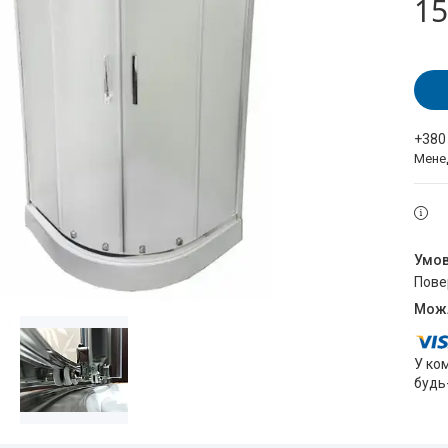
15
+380
Мене
пов
У ко
будь