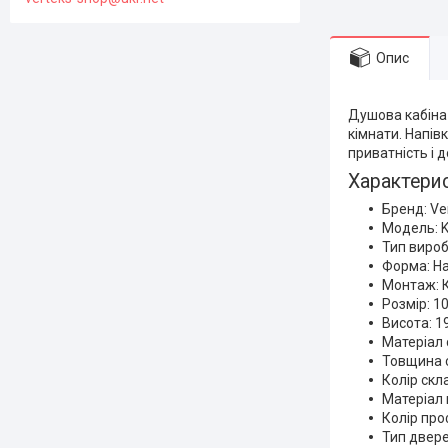
Опис
Душова кабіна
кімнати. Напів
приватність і д
Характери
Бренд: Ve
Модель: K
Тип вироб
Форма: На
Монтаж: 
Розмір: 1
Висота: 1
Матеріал 
Товщина с
Колір скл
Матеріал 
Колір про
Тип двере