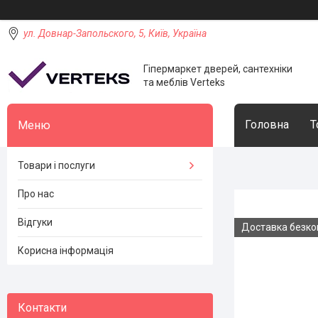
ул. Довнар-Запольского, 5, Київ, Україна
Гіпермаркет дверей, сантехніки
та меблів Verteks
Головна
Т
Товари і послуги
Про нас
Відгуки
Доставка безк
Корисна інформація