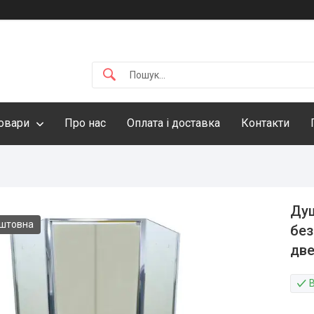
овари
Про нас
Оплата і доставка
Контакти
Душ
оштовна
без
две