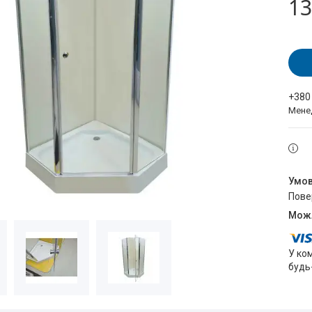
13
+380
Мене
пов
У ко
будь