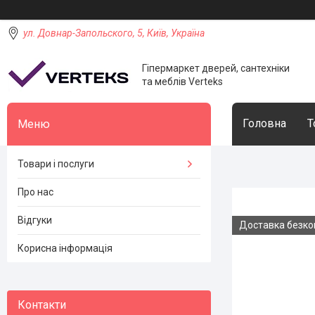
ул. Довнар-Запольского, 5, Київ, Україна
Гіпермаркет дверей, сантехніки
та меблів Verteks
Головна
Т
Товари і послуги
Про нас
Відгуки
Доставка безк
Корисна інформація