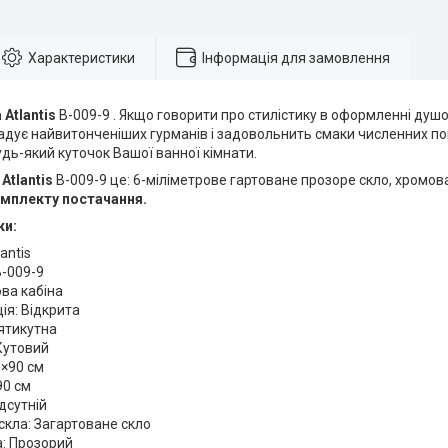
Характеристики
Інформація для замовлення
Atlantis
B-009-9 . Якщо говорити про стилістику в оформленні душов
дує найвитонченіших гурманів і задовольнить смаки численних по
дь-який куточок Вашої ванної кімнати.
Atlantis
B-009-9 це: 6-міліметрове гартоване прозоре скло, хромов
омплекту постачання.
ки:
antis
-009-9
ва кабіна
ія: Відкрита
ятикутна
Кутовий
0×90 см
90 см
ідсутній
скла: Загартоване скло
а: Прозорий