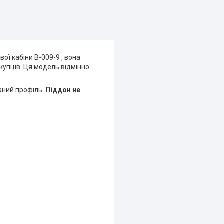
ої кабіни B-009-9 , вона
купців. Ця модель відмінно
аний профіль.
Піддон не