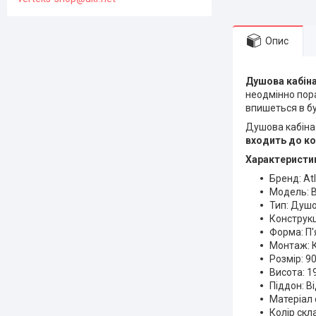
Опис
Душова кабіна 
неодмінно пора
впишеться в бу
Душова кабіна
входить до к
Характеристи
Бренд: Atl
Модель: B
Тип: Душо
Конструкц
Форма: П'
Монтаж: 
Розмір: 9
Висота: 1
Піддон: В
Матеріал 
Колір скл