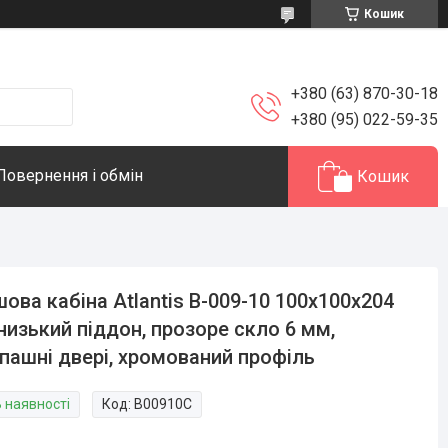
Кошик
+380 (63) 870-30-18
+380 (95) 022-59-35
Повернення і обмін
Кошик
ова кабіна Atlantis B-009-10 100х100х204
низький піддон, прозоре скло 6 мм,
пашні двері, хромований профіль
В наявності
Код:
B00910С