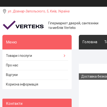
ул. Довнар-Запольского, 5, Київ, Україна
Гіпермаркет дверей, сантехніки
та меблів Verteks
Головна
Т
Товари і послуги
Про нас
Відгуки
Доставка безк
Корисна інформація