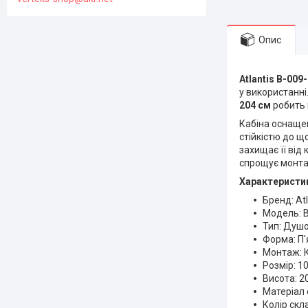
Опис
Atlantis B-009
у використанні
204 см
робить 
Кабіна оснащ
стійкістю до щ
захищає її від 
спрощує монт
Характеристи
Бренд: Atl
Модель: 
Тип: Душо
Форма: П'
Монтаж: 
Розмір: 1
Висота: 2
Матеріал 
Колір скл