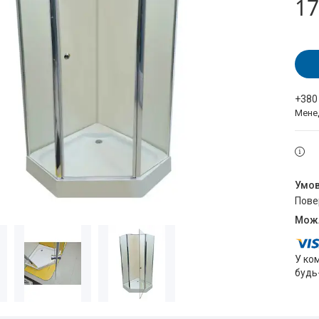
17
+380
Мене
пов
У ко
будь