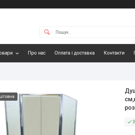
овари
Про нас
Оплата і доставка
Контакти
Душ
оштовна
см,
роз