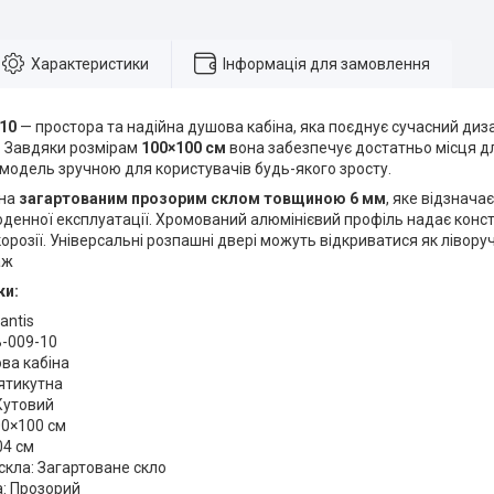
Характеристики
Інформація для замовлення
-10
— простора та надійна душова кабіна, яка поєднує сучасний диза
. Завдяки розмірам
100×100 см
вона забезпечує достатньо місця дл
модель зручною для користувачів будь-якого зросту.
ена
загартованим прозорим склом товщиною 6 мм
, яке відзнача
оденної експлуатації. Хромований алюмінієвий профіль надає конст
корозії. Універсальні розпашні двері можуть відкриватися як ліворуч
аж
ки:
antis
B-009-10
ва кабіна
ятикутна
Кутовий
00×100 см
04 см
скла: Загартоване скло
а: Прозорий