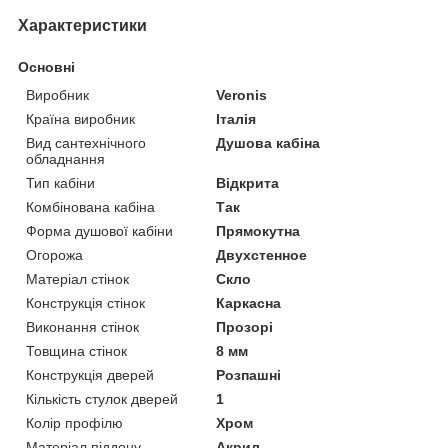
Характеристики
Основні
Виробник
Veronis
Країна виробник
Італія
Вид сантехнічного
Душова кабіна
обладнання
Тип кабіни
Відкрита
Комбінована кабіна
Так
Форма душової кабіни
Прямокутна
Огорожа
Двухстенное
Матеріал стінок
Скло
Конструкція стінок
Каркасна
Виконання стінок
Прозорі
Товщина стінок
8 мм
Конструкція дверей
Розпашні
Кількість стулок дверей
1
Колір профілю
Хром
Матеріал піддону
Акрил