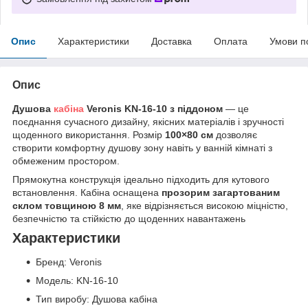
Опис
Характеристики
Доставка
Оплата
Умови п
Опис
Душова
кабіна
Veronis KN-16-10 з піддоном
— це
поєднання сучасного дизайну, якісних матеріалів і зручності
щоденного використання. Розмір
100×80 см
дозволяє
створити комфортну душову зону навіть у ванній кімнаті з
обмеженим простором.
Прямокутна конструкція ідеально підходить для кутового
встановлення. Кабіна оснащена
прозорим загартованим
склом товщиною 8 мм
, яке відрізняється високою міцністю,
безпечністю та стійкістю до щоденних навантажень
Характеристики
Бренд: Veronis
Модель: KN-16-10
Тип виробу: Душова кабіна