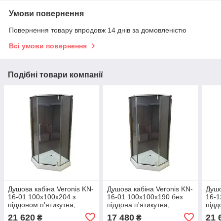
Умови повернення
Повернення товару впродовж 14 днів за домовленістю
Всі умови повернення
Подібні товари компанії
Душова кабіна Veronis KN-
Душова кабіна Veronis KN-
Душо
16-01 100х100х204 з
16-01 100х100х190 без
16-1
піддоном п'ятикутна,
піддона п'ятикутна,
підд
прозоре загартоване скло
прозоре загартоване скло
проз
21 620
17 480
21 
₴
₴
8 мм, хромований
8 мм, хромований
8 мм