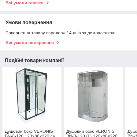
Всі умови оплати
Умови повернення
Повернення товару впродовж 14 днів за домовленістю
Всі умови повернення
Подібні товари компанії
Душовий бокс VERONIS
Душовий бокс VERONIS
Душ
BN-8-120 120×80×220 см
BN-3-120 (L) 120×80×220
BN-3