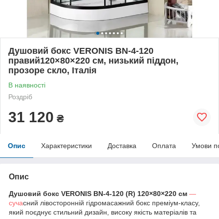
Душовий бокс VERONIS BN-4-120
правий120×80×220 см, низький піддон,
прозоре скло, Італія
В наявності
Роздріб
31 120
₴
Опис
Характеристики
Доставка
Оплата
Умови п
Опис
Душовий бокс VERONIS BN-4-120 (R) 120×80×220 см
—
суча
сний лівосторонній гідромасажний бокс преміум-класу,
який поєднує стильний дизайн, високу якість матеріалів та