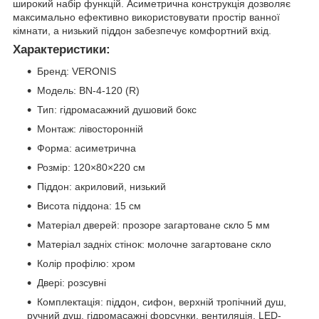
широкий набір функцій. Асиметрична конструкція дозволяє
максимально ефективно використовувати простір ванної
кімнати, а низький піддон забезпечує комфортний вхід.
Характеристики:
Бренд: VERONIS
Модель: BN-4-120 (R)
Тип: гідромасажний душовий бокс
Монтаж: лівосторонній
Форма: асиметрична
Розмір: 120×80×220 см
Піддон: акриловий, низький
Висота піддона: 15 см
Матеріал дверей: прозоре загартоване скло 5 мм
Матеріал задніх стінок: молочне загартоване скло
Колір профілю: хром
Двері: розсувні
Комплектація: піддон, сифон, верхній тропічний душ,
ручний душ, гідромасажні форсунки, вентиляція, LED-