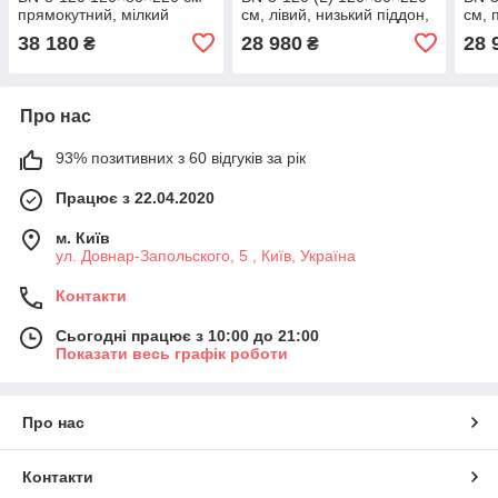
прямокутний, мілкий
см, лівий, низький піддон,
см, 
піддон, Італія
прозоре скло
підд
38 180
28 980
28 
₴
₴
Про нас
93% позитивних з 60 відгуків за рік
Працює з 22.04.2020
м. Київ
ул. Довнар-Запольского, 5 , Київ, Україна
Контакти
Сьогодні працює з 10:00 до 21:00
Показати весь графік роботи
Про нас
Контакти