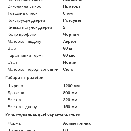
Виконання стінок
Прозорі
Товщина стінок
6 мм
Конструкція дверей
Розсувні
Кількість стулок дверей
2
Колір профілю
Чорний
Матеріал піддону
Акрил
Вага
60 кг
Гарантійний термін
60 міс
Стан
Новий
Матеріал передньої стінки
Скло
Габаритні розміри
Ширина
1200 мм
Довжина
800 мм
Висота
220 мм
Висота піддону
150 мм
Користувальницькі характеристики
Форма
Асиметрична
Ширина див. в
80