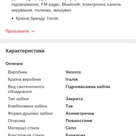
підсвічування, FM-радіо, Bluetooth, електронна панель
керування, поличка, змішувач
Країна бренду: Італія
Приховати
Характеристики
Основні
Виробник
Veronis
Країна виробник
Італія
Вид сантехнічного
Гідромасажна кабіна
обладнання
Тип кабіни
Закрита
Комбінована кабіна
Так
Форма душової кабіни
Асиметрична
Огорожа
Повностінне
Матеріал стінок
Скло
Конструкція стінок
Каркасна