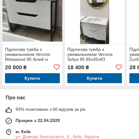
Підлогова тумба з
Підлогова тумба з
Підл
умивальником Veronis
умивальником Veronis
умив
Metawood 85 білий із
Sofya 85 85х45х83
Zuri
чорним 85х45х84
20 800
18 400
28 
₴
₴
Купити
Купити
Про нас
93% позитивних з 60 відгуків за рік
Працює з 22.04.2020
м. Київ
ул. Довнар-Запольского, 5 , Київ, Україна