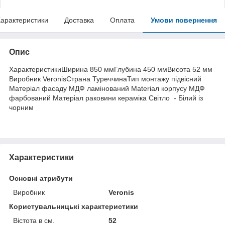
арактеристики
Доставка
Оплата
Умови повернення
Опис
ХарактеристикиШирина 850 ммГлубина 450 ммВисота 52 мм
Виробник VeronisСтрана ТуреччинаТип монтажу підвісний
Матеріал фасаду МДФ ламінований Materiал корпусу МДФ
фарбований Матеріал раковини кераміка Світло - Білий із
чорним
Характеристики
Основні атрибути
Виробник
Veronis
Користувальницькі характеристики
Вістота в см.
52