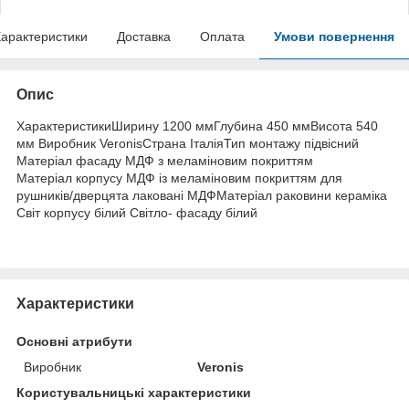
арактеристики
Доставка
Оплата
Умови повернення
Опис
ХарактеристикиШирину 1200 ммГлубина 450 ммВисота 540
мм Виробник VeronisСтрана ІталіяТип монтажу підвісний
Матеріал фасаду МДФ з меламіновим покриттям
Матеріал корпусу МДФ із меламіновим покриттям для
рушників/дверцята лаковані МДФМатеріал раковини кераміка
Світ корпусу білий Світло- фасаду білий
Характеристики
Основні атрибути
Виробник
Veronis
Користувальницькі характеристики