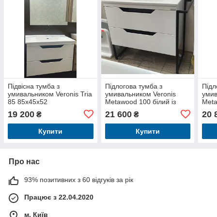
Підвісна тумба з
Підлогова тумба з
Підл
умивальником Veronis Tria
умивальником Veronis
умив
85 85х45х52
Metawood 100 білий із
Meta
чорним 100х45х84
чорн
19 200
21 600
20 
₴
₴
Купити
Купити
Про нас
93% позитивних з 60 відгуків за рік
Працює з 22.04.2020
м. Київ