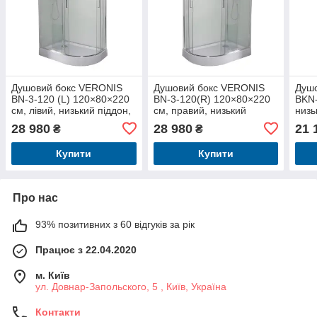
Душовий бокс VERONIS
Душовий бокс VERONIS
Душ
BN-3-120 (L) 120×80×220
BN-3-120(R) 120×80×220
BKN-
см, лівий, низький піддон,
см, правий, низький
низь
прозоре скло
піддон, прозоре скло
гідр
28 980
28 980
21 
₴
₴
Купити
Купити
Про нас
93% позитивних з 60 відгуків за рік
Працює з 22.04.2020
м. Київ
ул. Довнар-Запольского, 5 , Київ, Україна
Контакти