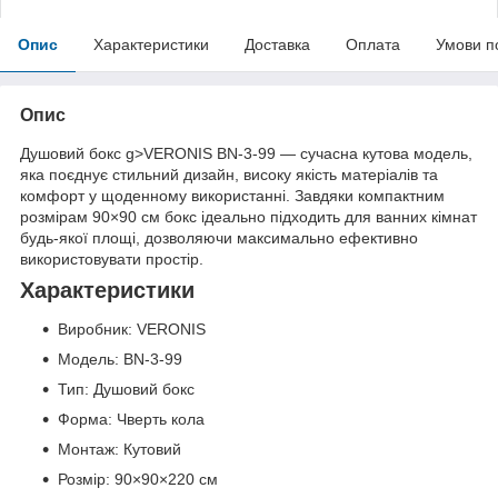
Опис
Характеристики
Доставка
Оплата
Умови п
Опис
Душовий бокс g>VERONIS BN-3-99 — сучасна кутова модель,
яка поєднує стильний дизайн, високу якість матеріалів та
комфорт у щоденному використанні. Завдяки компактним
розмірам 90×90 см бокс ідеально підходить для ванних кімнат
будь-якої площі, дозволяючи максимально ефективно
використовувати простір.
Характеристики
Виробник: VERONIS
Модель: BN-3-99
Тип: Душовий бокс
Форма: Чверть кола
Монтаж: Кутовий
Розмір: 90×90×220 см