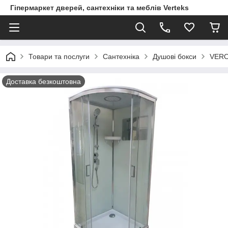
Гіпермаркет дверей, сантехніки та меблів Verteks
Товари та послуги
Сантехніка
Душові бокси
VERO
Доставка безкоштовна