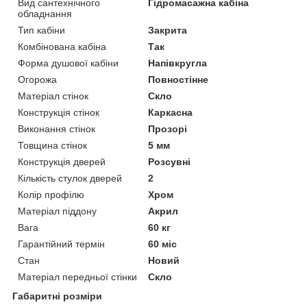
Вид сантехнічного
Гідромасажна кабіна
обладнання
Тип кабіни
Закрита
Комбінована кабіна
Так
Форма душової кабіни
Напівкругла
Огорожа
Повностінне
Матеріал стінок
Скло
Конструкція стінок
Каркасна
Виконання стінок
Прозорі
Товщина стінок
5 мм
Конструкція дверей
Розсувні
Кількість стулок дверей
2
Колір профілю
Хром
Матеріал піддону
Акрил
Вага
60 кг
Гарантійний термін
60 міс
Стан
Новий
Матеріал передньої стінки
Скло
Габаритні розміри