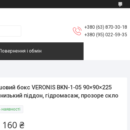
+380 (63) 870-30-18
+380 (95) 022-59-35
Повернення і обмін
овий бокс VERONIS BKN-1-05 90×90×225
 низький піддон, гідромасаж, прозоре скло
В наявності
 160 ₴