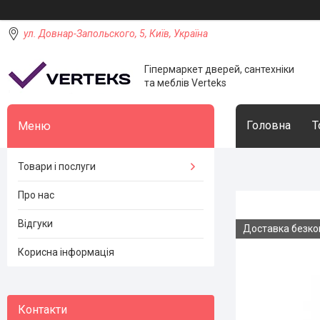
ул. Довнар-Запольского, 5, Київ, Україна
Гіпермаркет дверей, сантехніки
та меблів Verteks
Головна
Т
Товари і послуги
Про нас
Відгуки
Доставка безк
Корисна інформація