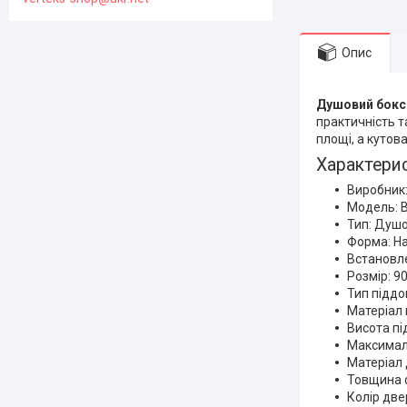
Опис
Душовий бокс
практичність т
площі, а кутов
Характери
Виробник
Модель: 
Тип: Душ
Форма: На
Встановл
Розмір: 9
Тип піддо
Матеріал 
Висота пі
Максимал
Матеріал 
Товщина с
Колір две