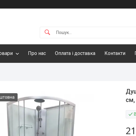
овари
Про нас
Оплата і доставка
Контакти
Душ
оштовна
см,
21