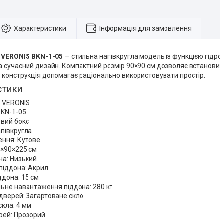
Характеристики
Інформація для замовлення
 VERONIS BKN-1-05
— стильна напівкругла модель із функцією гідр
а сучасний дизайн. Компактний розмір 90×90 см дозволяє встановит
а конструкція допомагає раціонально використовувати простір.
стики
: VERONIS
BKN-1-05
овий бокс
півкругла
ення: Кутове
0×90×225 см
на: Низький
піддона: Акрил
ддона: 15 см
ьне навантаження піддона: 280 кг
дверей: Загартоване скло
кла: 4 мм
рей: Прозорий