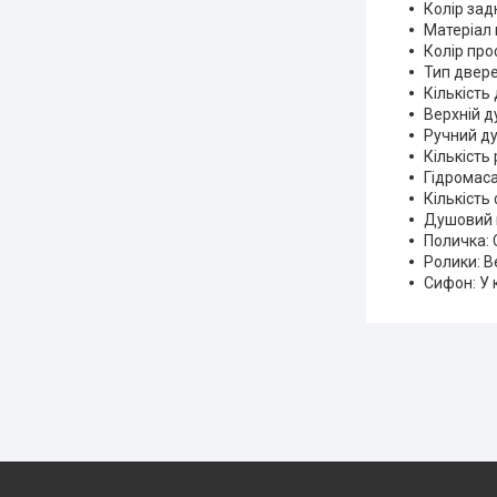
Колір задн
Матеріал 
Колір про
Тип двере
Кількість
Верхній д
Ручний ду
Кількість 
Гідромаса
Кількість
Душовий ш
Поличка: 
Ролики: В
Сифон: У 