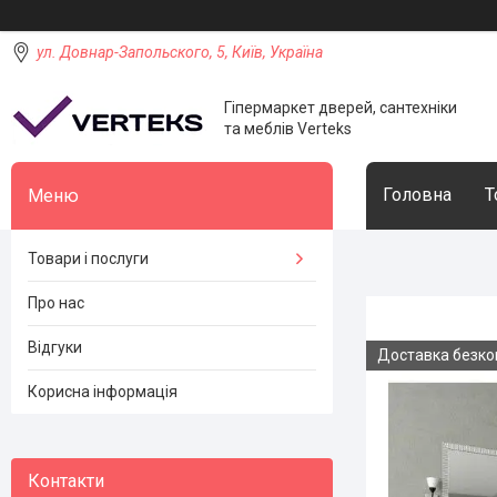
ул. Довнар-Запольского, 5, Київ, Україна
Гіпермаркет дверей, сантехніки
та меблів Verteks
Головна
Т
Товари і послуги
Про нас
Відгуки
Доставка безк
Корисна інформація