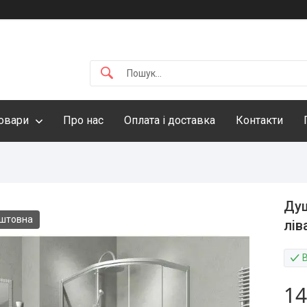
овари
Про нас
Оплата і доставка
Контакти
Душ
оштовна
лів
14