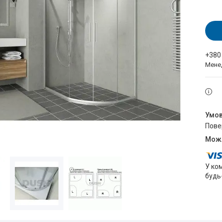
+380
Мене
пов
У ко
будь