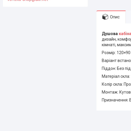
Опис
Душова
кабін
дизайн, комфор
кімнаті, макси
Розмір: 120×90
Варіант встано
Піддон: Без пі
Матеріал скла:
Колір скла: Пр
Монтаж: Кутов
Призначення: 