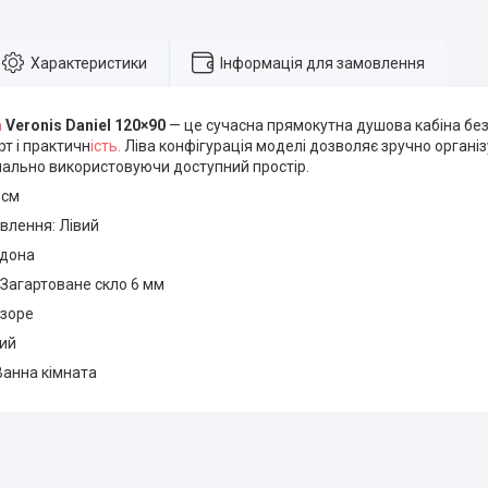
Характеристики
Інформація для замовлення
а
Veronis Daniel 120×90
— це сучасна прямокутна душова кабіна без
т і практичн
ість.
Ліва конфігурація моделі дозволяє зручно організ
мально використовуючи доступний простір.
 см
влення: Лівий
ддона
 Загартоване скло 6 мм
озоре
ий
Ванна кімната