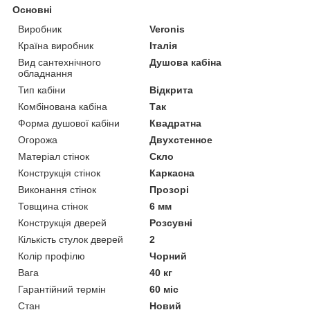
Основні
Виробник
Veronis
Країна виробник
Італія
Вид сантехнічного
Душова кабіна
обладнання
Тип кабіни
Відкрита
Комбінована кабіна
Так
Форма душової кабіни
Квадратна
Огорожа
Двухстенное
Матеріал стінок
Скло
Конструкція стінок
Каркасна
Виконання стінок
Прозорі
Товщина стінок
6 мм
Конструкція дверей
Розсувні
Кількість стулок дверей
2
Колір профілю
Чорний
Вага
40 кг
Гарантійний термін
60 міс
Стан
Новий