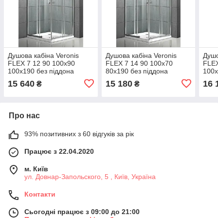
Душова кабіна Veronis
Душова кабіна Veronis
Душо
FLEX 7 12 90 100х90
FLEX 7 14 90 100х70
FLEX
100х190 без піддона
80х190 без піддона
100х
регульована прозоре скло
регульована прозоре
регу
15 640
15 180
16 
₴
₴
6 мм хромований профіль
загартоване скло 6 мм
6 мм
хромований профіль
Про нас
93% позитивних з 60 відгуків за рік
Працює з 22.04.2020
м. Київ
ул. Довнар-Запольского, 5 , Київ, Україна
Контакти
Сьогодні працює з 09:00 до 21:00