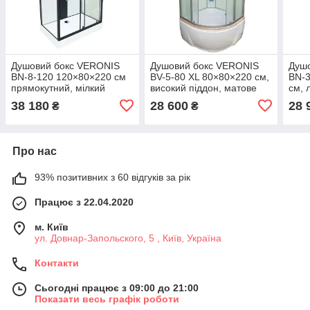
Душовий бокс VERONIS
Душовий бокс VERONIS
Душ
BN-8-120 120×80×220 см
BV-5-80 XL 80×80×220 см,
BN-3
прямокутний, мілкий
високий піддон, матове
см, 
піддон, Італія
скло, сатиновий профіль,
проз
38 180
28 600
28 
₴
₴
Італія
Про нас
93% позитивних з 60 відгуків за рік
Працює з 22.04.2020
м. Київ
ул. Довнар-Запольского, 5 , Київ, Україна
Контакти
Сьогодні працює з 09:00 до 21:00
Показати весь графік роботи