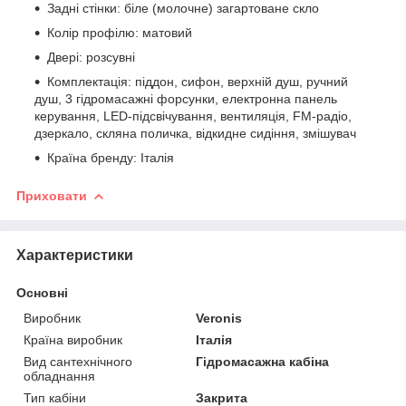
Задні стінки: біле (молочне) загартоване скло
Колір профілю: матовий
Двері: розсувні
Комплектація: піддон, сифон, верхній душ, ручний
душ, 3 гідромасажні форсунки, електронна панель
керування, LED-підсвічування, вентиляція, FM-радіо,
дзеркало, скляна поличка, відкидне сидіння, змішувач
Країна бренду: Італія
Приховати
Характеристики
Основні
Виробник
Veronis
Країна виробник
Італія
Вид сантехнічного
Гідромасажна кабіна
обладнання
Тип кабіни
Закрита