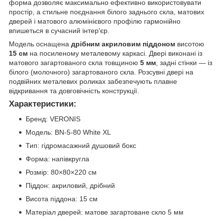
форма дозволяє максимально ефективно використовувати
простір, а стильне поєднання білого заднього скла, матових
дверей і матового алюмінієвого профілю гармонійно
впишеться в сучасний інтер'єр.
Модель оснащена
дрібним акриловим піддоном
висотою
15 см
на посиленому металевому каркасі. Двері виконані із
матового загартованого скла товщиною
5 мм
, задні стінки — із
білого (молочного) загартованого скла. Розсувні двері на
подвійних металевих роликах забезпечують плавне
відкривання та довговічність конструкції.
Характеристики:
Бренд: VERONIS
Модель: BN-5-80 White XL
Тип: гідромасажний душовий бокс
Форма: напівкругла
Розмір: 80×80×220 см
Піддон: акриловий, дрібний
Висота піддона: 15 см
Матеріал дверей: матове загартоване скло 5 мм