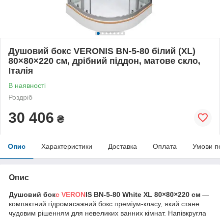
Душовий бокс VERONIS BN-5-80 білий (XL)
80×80×220 см, дрібний піддон, матове скло,
Італія
В наявності
Роздріб
30 406
₴
Опис
Характеристики
Доставка
Оплата
Умови п
Опис
Душовий бок
с VERON
IS BN-5-80 White XL 80×80×220 см
—
компактний гідромасажний бокс преміум-класу, який стане
чудовим рішенням для невеликих ванних кімнат. Напівкругла