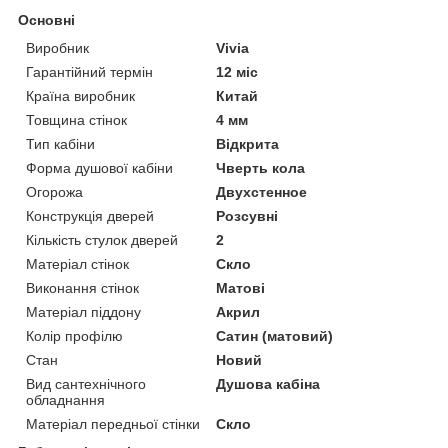
Основні
Виробник
Vivia
Гарантійний термін
12 міс
Країна виробник
Китай
Товщина стінок
4 мм
Тип кабіни
Відкрита
Форма душової кабіни
Чверть кола
Огорожа
Двухстенное
Конструкція дверей
Розсувні
Кількість стулок дверей
2
Матеріал стінок
Скло
Виконання стінок
Матові
Матеріал піддону
Акрил
Колір профілю
Сатин (матовий)
Стан
Новий
Вид сантехнічного
Душова кабіна
обладнання
Матеріал передньої стінки
Скло