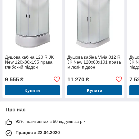
Душова кабіна 120 R JK
Душова кабіна Vivia 012 R
Душо
New 120x80x195 права
JK New 120x80x191 права
JK N
глибокий піддон
мілкий піддон
підд
9 555
11 270
7 5
₴
₴
Купити
Купити
Про нас
93% позитивних з 60 відгуків за рік
Працює з 22.04.2020