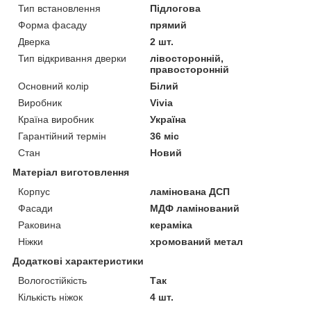
Тип встановлення
Підлогова
Форма фасаду
прямий
Дверка
2 шт.
Тип відкривання дверки
лівосторонній,
правосторонній
Основний колір
Білий
Виробник
Vivia
Країна виробник
Україна
Гарантійний термін
36 міс
Стан
Новий
Матеріал виготовлення
Корпус
ламінована ДСП
Фасади
МДФ ламінований
Раковина
кераміка
Ніжки
хромований метал
Додаткові характеристики
Вологостійкість
Так
Кількість ніжок
4 шт.