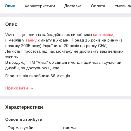
Опис
Характеристики
Доставка
Оплата
Умови п
Опис
Vivia — це один із найнадійніших виробників
сантехніки
,
і меблів у
ванну
кімнату в Україні. Понад 15 років на ринку (з
початку 2005 року) України та 20 років на ринку СНД.
Легкість і простота під час монтажу не доставить вам великих
зусиль.
В продукції ТМ "Vivia" об'єднані якість, надійність і сучасний
дизайн, за доступною ціною.
Гарантія від виробника 36 місяців
Приховати
Характеристики
Основні атрибути
Форма тумби
пряма