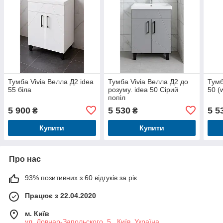
Тумба Vivia Велла Д2 idea
Тумба Vivia Велла Д2 до
Тумб
55 біла
розуму. idea 50 Сірий
50 (
попіл
5 900
5 530
5 5
₴
₴
Купити
Купити
Про нас
93% позитивних з 60 відгуків за рік
Працює з 22.04.2020
м. Київ
ул. Довнар-Запольского, 5 , Київ, Україна