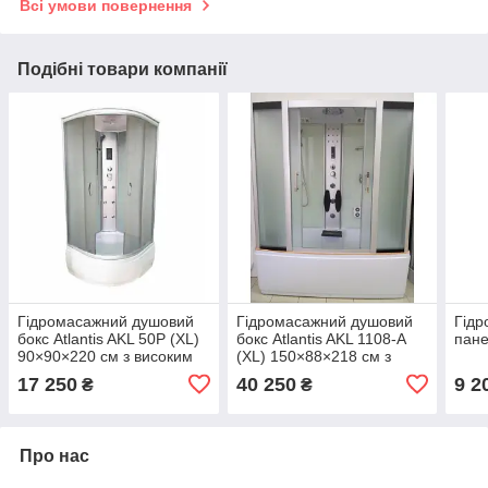
Всі умови повернення
Подібні товари компанії
Гідромасажний душовий
Гідромасажний душовий
Гідр
бокс Atlantis AKL 50P (XL)
бокс Atlantis AKL 1108-A
пане
90×90×220 см з високим
(XL) 150×88×218 см з
піддоном, гідромасажем,
глибоким піддоном,
17 250
40 250
9 2
₴
₴
тропічним душем
ванною, гідромасажем,
тропічним душем,
Про нас