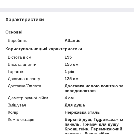
Характеристики
Основні
Виробник
Atlantis
Користувальницькі характеристики
Вістота в см.
155
Висота штанги
155 см
Гарантія
1 рік
Довжина шлангу
125 см
Доставка/Оплата
Доставка новою поштою за
передоплатою
Діаметр ручної лійки
4 см
Змішувач
Для душа
Колір
Неіржавка сталь
Комплектація
Верхній душ, Гідромасажна
панель, Тримач для душу,
Кронштейн, Перемикаючий
вентиль, Ручна лійка,