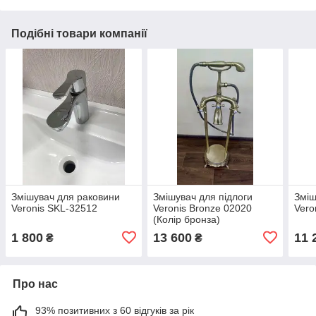
Подібні товари компанії
Змішувач для раковини
Змішувач для підлоги
Зміш
Veronis SKL-32512
Veronis Bronze 02020
Vero
(Колір бронза)
1 800
13 600
11 
₴
₴
Про нас
93% позитивних з 60 відгуків за рік