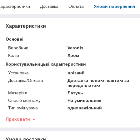
арактеристики
Доставка
Оплата
Умови повернення
Характеристики
Основні
Виробник
Veronis
Колір
Хром
Користувальницькі характеристики
Установка
врізний
Доставка/Оплата
Доставка новою поштою за
передоплатою
Матеріял
Латунь
Спосіб монтажу
На умивальник
Тип змішувача
одноважільний
Приховати
Умови доставки